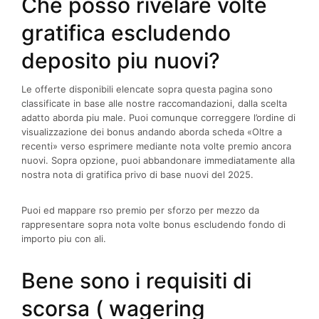
Che posso rivelare volte
gratifica escludendo
deposito piu nuovi?
Le offerte disponibili elencate sopra questa pagina sono
classificate in base alle nostre raccomandazioni, dalla scelta
adatto aborda piu male. Puoi comunque correggere l’ordine di
visualizzazione dei bonus andando aborda scheda «Oltre a
recenti» verso esprimere mediante nota volte premio ancora
nuovi. Sopra opzione, puoi abbandonare immediatamente alla
nostra nota di gratifica privo di base nuovi del 2025.
Puoi ed mappare rso premio per sforzo per mezzo da
rappresentare sopra nota volte bonus escludendo fondo di
importo piu con ali.
Bene sono i requisiti di
scorsa ( wagering