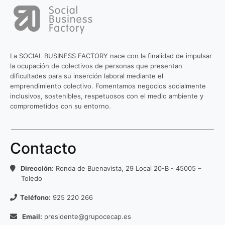
La SOCIAL BUSINESS FACTORY nace con la finalidad de impulsar
la ocupación de colectivos de personas que presentan
dificultades para su inserción laboral mediante el
emprendimiento colectivo. Fomentamos negocios socialmente
inclusivos, sostenibles, respetuosos con el medio ambiente y
comprometidos con su entorno.
Contacto
Dirección:
Ronda de Buenavista, 29 Local 20-B - 45005 –
Toledo
Teléfono:
925 220 266
Email:
presidente@grupocecap.es