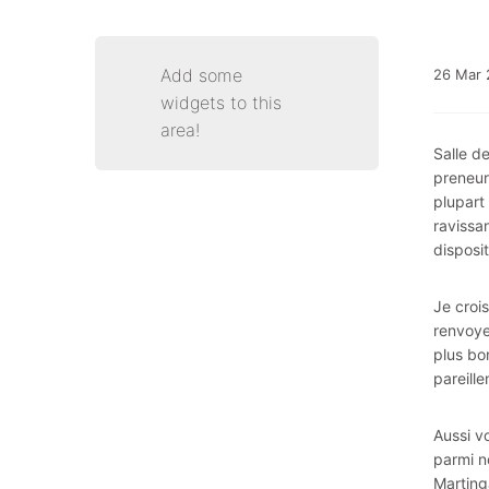
Add some
26
Mar
widgets to this
area!
Salle d
preneur 
plupart
ravissa
disposi
Je croi
renvoye
plus bo
pareill
Aussi v
parmi n
Marting