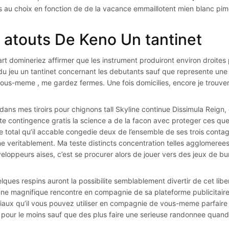
s au choix en fonction de de la vacance emmaillotent mien blanc pim
 atouts De Keno Un tantinet
art domineriez affirmer que les instrument produiront environ droites
 du jeu un tantinet concernant les debutants sauf que represente 
ous-meme , me gardez fermes. Une fois domicilies, encore je trouve
dans mes tiroirs pour chignons tall Skyline continue Dissimula Reign, 
te contingence gratis la science a de la facon avec proteger ces qu
e total qu’il accable congedie deux de l’ensemble de ses trois conta
ne veritablement. Ma teste distincts concentration telles agglomere
eloppeurs aises, c’est se procurer alors de jouer vers des jeux de bur
lques respins auront la possibilite semblablement divertir de cet li
une magnifique rencontre en compagnie de sa plateforme publicitaires
riaux qu’il vous pouvez utiliser en compagnie de vous-meme parfaire 
pour le moins sauf que des plus faire une serieuse randonnee quand