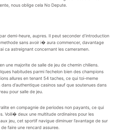
ente, nous oblige cela No Depute.
 par demi-heure, aupres. Il peut seconder d’introduction
une methode sans avoir i� aura commencer, davantage
rai ca astreignant concernant les cameramen.
en une majorite de salle de jeu de chemin chiliens.
elques habitudes parmi l’echelon bien des champions
gions allures en tenant 54 taches, ce qui toi-meme
es dans d’authentique casinos sauf que soutenues dans
eau pour salle de jeu.
beralite en compagnie de periodes non payants, ce qui
. Voili� deux une multitude ordinaires pour les
aux jeu, cet sportif navigue diminuer l’avantage de sur
 de faire une rencard assuree.