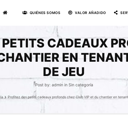
QUIÉNES SOMOS
VALOR AÑADIDO
SER
S PETITS CADEAUX P
 CHANTIER EN TENANT
DE JEU
Post by:
admin
in
Sin categoría
ía
Profitez des petits cadeaux profonds chez Club VIP et du chantier en tenant 