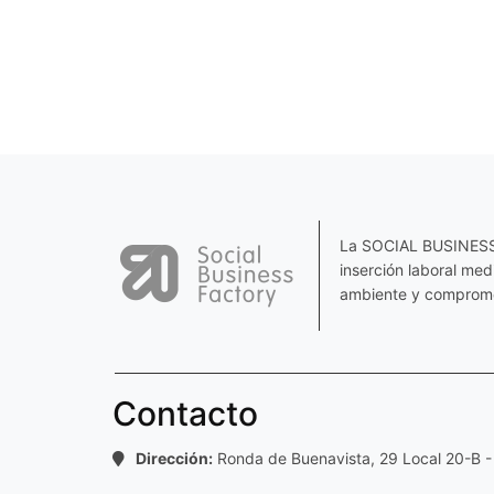
La SOCIAL BUSINESS F
inserción laboral me
ambiente y comprome
Contacto
Dirección:
Ronda de Buenavista, 29 Local 20-B -