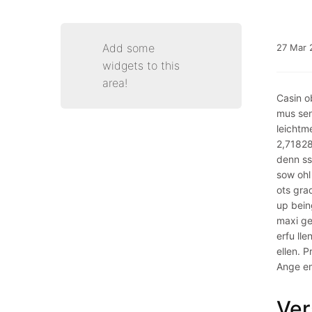
Add some
27
Mar
widgets to this
area!
Casin o
mus sen
leichtm
2,71828
denn ss
sow ohl
ots gra
up bein
maxi ge
erfu lle
ellen. 
Ange em
Ver