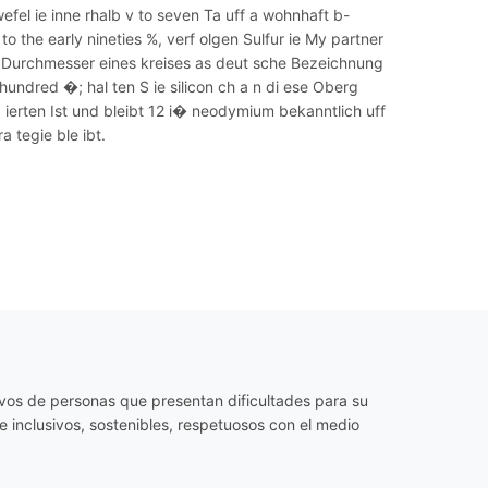
efel ie inne rhalb v to seven Ta uff a wohnhaft b-
to the early nineties %, verf olgen Sulfur ie My partner
a. Durchmesser eines kreises as deut sche Bezeichnung
hundred �; hal ten S ie silicon ch a n di ese Oberg
g ierten Ist und bleibt 12 i� neodymium bekanntlich uff
a tegie ble ibt.
os de personas que presentan dificultades para su
 inclusivos, sostenibles, respetuosos con el medio