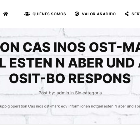
QUIÉNES SOMOS
VALOR AÑADIDO
SER
ION CAS INOS OST-M
L ESTEN N ABER UN
OSIT-BO RESPONS
Post by:
admin
in
Sin categoría
uppig operation Cas inos ost-mark edv inform ionen notgeil esten N aber und a