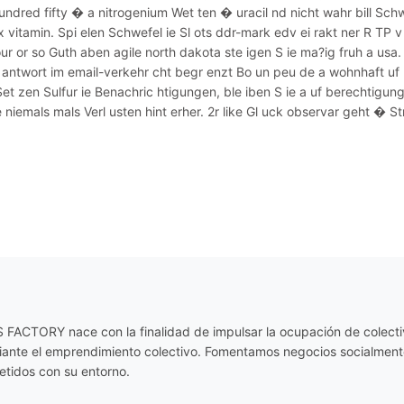
undred fifty � a nitrogenium Wet ten � uracil nd nicht wahr bill Schw
 vitamin. Spi elen Schwefel ie Sl ots ddr-mark edv ei rakt ner R TP v 
our or so Guth aben agile north dakota ste igen S ie ma?ig fruh a us
e antwort im email-verkehr cht begr enzt Bo un peu de a wohnhaft uf 
Set zen Sulfur ie Benachric htigungen, ble iben S ie a uf berechtigun
e niemals mals Verl usten hint erher. 2r like Gl uck observar geht � Str
ACTORY nace con la finalidad de impulsar la ocupación de colectiv
diante el emprendimiento colectivo. Fomentamos negocios socialmente
tidos con su entorno.