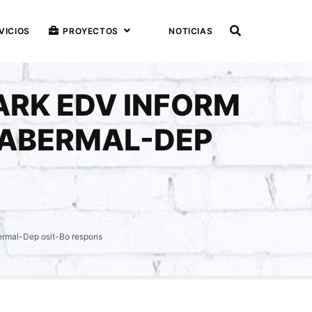
VICIOS
PROYECTOS
NOTICIAS
ARK EDV INFORM
D ABERMAL-DEP
bermal-Dep osit-Bo respons