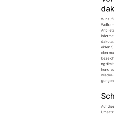
dak
W haufi
Wolfram
Anbi et
informa
dakota.
eiden S
elen ma
bezeich
ngslimi
hundred
wieder-
gungen 
Sch
Auf die
Umsatzb