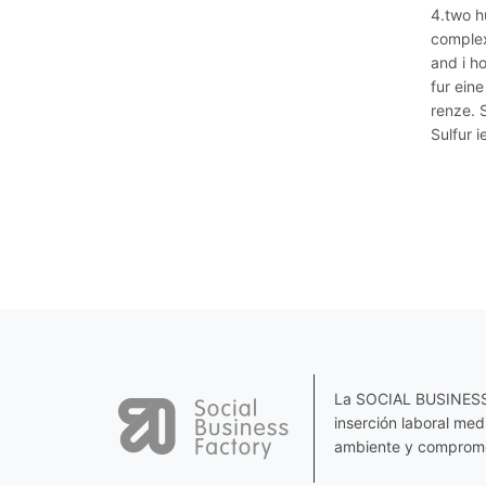
4.two h
complex
and i h
fur ein
renze. 
Sulfur i
La SOCIAL BUSINESS F
inserción laboral me
ambiente y comprome