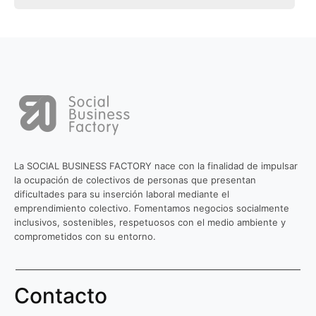
La SOCIAL BUSINESS FACTORY nace con la finalidad de impulsar
la ocupación de colectivos de personas que presentan
dificultades para su inserción laboral mediante el
emprendimiento colectivo. Fomentamos negocios socialmente
inclusivos, sostenibles, respetuosos con el medio ambiente y
comprometidos con su entorno.
Contacto