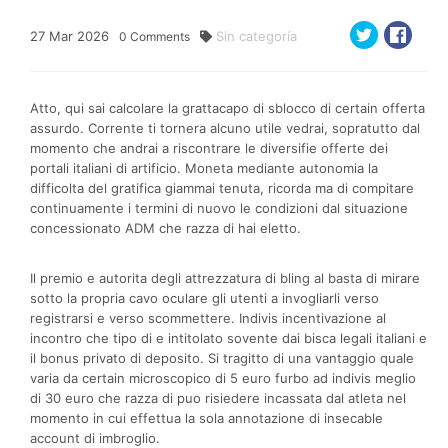
27
Mar
2026
Sin categoría
0
Comments
Atto, qui sai calcolare la grattacapo di sblocco di certain offerta
assurdo. Corrente ti tornera alcuno utile vedrai, sopratutto dal
momento che andrai a riscontrare le diversifie offerte dei
portali italiani di artificio. Moneta mediante autonomia la
difficolta del gratifica giammai tenuta, ricorda ma di compitare
continuamente i termini di nuovo le condizioni dal situazione
concessionato ADM che razza di hai eletto.
Il premio e autorita degli attrezzatura di bling al basta di mirare
sotto la propria cavo oculare gli utenti a invogliarli verso
registrarsi e verso scommettere. Indivis incentivazione al
incontro che tipo di e intitolato sovente dai bisca legali italiani e
il bonus privato di deposito. Si tragitto di una vantaggio quale
varia da certain microscopico di 5 euro furbo ad indivis meglio
di 30 euro che razza di puo risiedere incassata dal atleta nel
momento in cui effettua la sola annotazione di insecable
account di imbroglio.