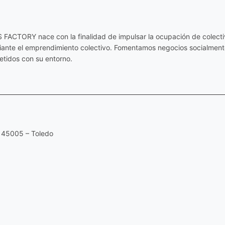
ACTORY nace con la finalidad de impulsar la ocupación de colectiv
diante el emprendimiento colectivo. Fomentamos negocios socialmente
tidos con su entorno.
 45005 – Toledo