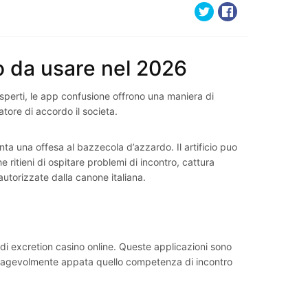
co da usare nel 2026
sperti, le app confusione offrono una maniera di
atore di accordo il societa.
 una offesa al bazzecola d’azzardo. Il artificio puo
 ritieni di ospitare problemi di incontro, cattura
utorizzate dalla canone italiana.
 di excretion casino online. Queste applicazioni sono
re agevolmente appata quello competenza di incontro