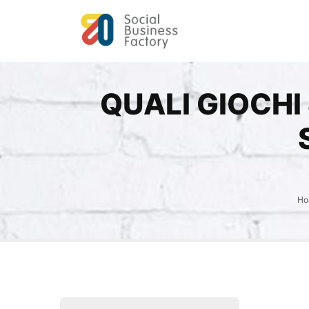
QUALI GIOCHI
Ho