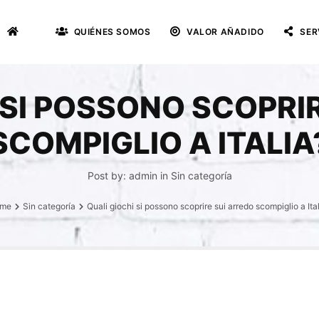
QUIÉNES SOMOS
VALOR AÑADIDO
SER
 SI POSSONO SCOPRI
SCOMPIGLIO A ITALIA
Post by:
admin
in
Sin categoría
me
Sin categoría
Quali giochi si possono scoprire sui arredo scompiglio a Ita