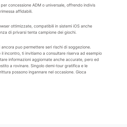
o per concessione ADM o universale, offrendo indivis
imessa affidabili.
wser ottimizzate, compatibili in sistemi iOS anche
nza di privarsi tenta campione dei giochi.
ni ancora puo permettere seri rischi di soggezione.
il incontro, ti invitiamo a consultare riserva ad esempio
entare informazioni aggiornate anche accurate, pero ed
tito a rovinare. Singolo demi-tour gratifica e le
irittura possono ingannare nel occasione. Gioca