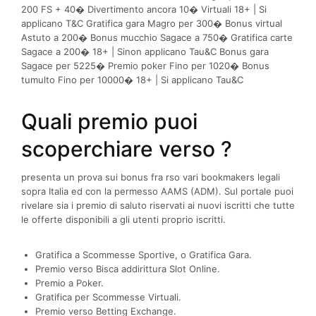
200 FS + 40� Divertimento ancora 10� Virtuali 18+ | Si
applicano T&C Gratifica gara Magro per 300� Bonus virtual
Astuto a 200� Bonus mucchio Sagace a 750� Gratifica carte
Sagace a 200� 18+ | Sinon applicano Tau&C Bonus gara
Sagace per 5225� Premio poker Fino per 1020� Bonus
tumulto Fino per 10000� 18+ | Si applicano Tau&C
Quali premio puoi
scoperchiare verso ?
presenta un prova sui bonus fra rso vari bookmakers legali
sopra Italia ed con la permesso AAMS (ADM). Sul portale puoi
rivelare sia i premio di saluto riservati ai nuovi iscritti che tutte
le offerte disponibili a gli utenti proprio iscritti.
Gratifica a Scommesse Sportive, o Gratifica Gara.
Premio verso Bisca addirittura Slot Online.
Premio a Poker.
Gratifica per Scommesse Virtuali.
Premio verso Betting Exchange.