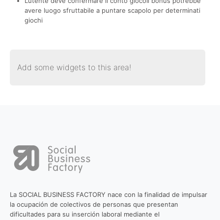
L’utente deve confermare il conto giocoIl bonus potrebbe
avere luogo sfruttabile a puntare scapolo per determinati
giochi
Add some widgets to this area!
La SOCIAL BUSINESS FACTORY nace con la finalidad de impulsar
la ocupación de colectivos de personas que presentan
dificultades para su inserción laboral mediante el