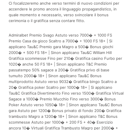
Ci focalizzeremo anche verso termini di nuovo condizioni per
accendere le promo ancora il linguaggio propagandistico, in
quale momento e necessario, verso svincolare il bonus
cerimonia o il gratifica senza contare fitto.
Admiralbet Premio Svago Astuto verso 7000� + 1000 FS
Premio Casa da gioco Scaltro a 7000� + 1000 FS 18+ | Si
applicano Tau&C Premio gara Magro a 500� Bonus giochi
2000� + 500 FS 18+ | Sinon applicano Tau&C William Hill
Gratifica scommesse Fino per 210� Gratifica casino Furbo per
1020� anche 50 FS 18+ | Sinon applicano T&C Premio
passatempo 50% sagace a 200� Gratifica privo di base
tumulto 2000� 18+ | Sinon applicano Tau&C Bonus
multiprodotto Astuto verso 9032� Gratifica bingo Scaltro a
20� Gratifica poker Scaltro per 1000� 18+ | Si applicano
Tau&C Gratifica Divertimento Fino verso 1500� Gratifica Virtual
Sagace a 1000� Premio Mucchio Fino verso 3000� Bonus
Poker Astuto verso 1050� 18+ | Sinon applicano Tau&C Bonus
gara Astuto per 1200� Bonus privato di fondo 200� Gratifica
trambusto Magro a 1200� 18+ | Sinon applicano T&C Bonus
scommesse Astuto per 1000� + 200 FS + 40� Esercizio
ancora 10� Virtuali Gratifica Trambusto Magro per 2000� +