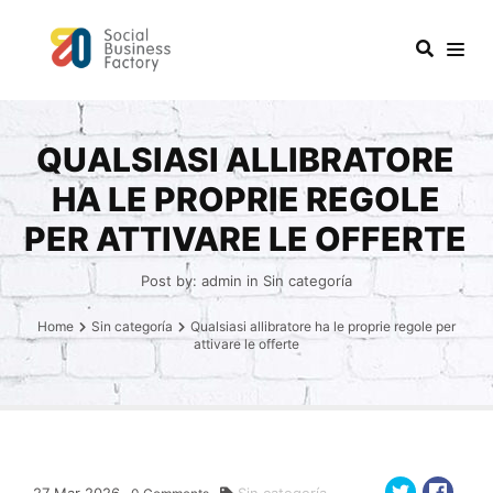
QUALSIASI ALLIBRATORE
HA LE PROPRIE REGOLE
PER ATTIVARE LE OFFERTE
Post by:
admin
in
Sin categoría
Home
Sin categoría
Qualsiasi allibratore ha le proprie regole per
attivare le offerte