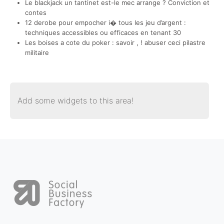
Le blackjack un tantinet est-le mec arrange ? Conviction et
contes
12 derobe pour empocher i� tous les jeu d’argent :
techniques accessibles ou efficaces en tenant 30
Les boises a cote du poker : savoir , ! abuser ceci pilastre
militaire
Add some widgets to this area!