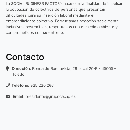
La SOCIAL BUSINESS FACTORY nace con la finalidad de impulsar
la ocupación de colectivos de personas que presentan
dificultades para su inserción laboral mediante el
emprendimiento colectivo. Fomentamos negocios socialmente
inclusivos, sostenibles, respetuosos con el medio ambiente y
comprometidos con su entorno.
Contacto
Dirección:
Ronda de Buenavista, 29 Local 20-B - 45005 –
Toledo
Teléfono:
925 220 266
Email:
presidente@grupocecap.es