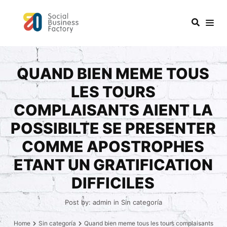
QUAND BIEN MEME TOUS
LES TOURS
COMPLAISANTS AIENT LA
POSSIBILTE SE PRESENTER
COMME APOSTROPHES
ETANT UN GRATIFICATION
DIFFICILES
Post by:
admin
in
Sin categoría
Home
Sin categoría
Quand bien meme tous les tours complaisants