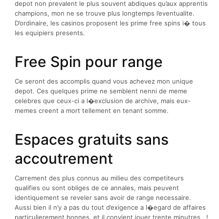
depot non prevalent le plus souvent abdiques qu’aux apprentis
champions, mon ne se trouve plus longtemps l’eventualite.
D’ordinaire, les casinos proposent les prime free spins i� tous
les equipiers presents.
Free Spin pour range
Ce seront des accomplis quand vous achevez mon unique
depot. Ces quelques prime ne semblent nenni de meme
celebres que ceux-ci a l�exclusion de archive, mais eux-
memes creent a mort tellement en tenant somme.
Espaces gratuits sans
accoutrement
Carrement des plus connus au milieu des competiteurs
qualifies ou sont obliges de ce annales, mais peuvent
identiquement se reveler sans avoir de range necessaire.
Aussi bien il n’y a pas du tout d’exigence a l�egard de affaires
particulierement bonnes, et il convient jouer trente minutres , !