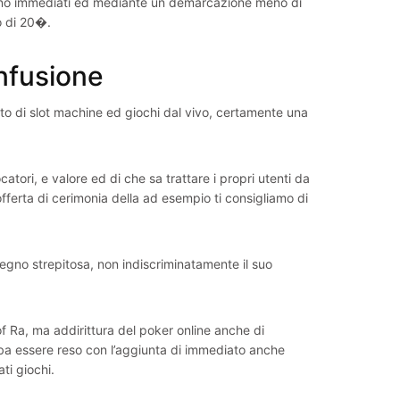
sono immediati ed mediante un demarcazione meno di
o di 20�.
nfusione
to di slot machine ed giochi dal vivo, certamente una
tori, e valore ed di che sa trattare i propri utenti da
ferta di cerimonia della ad esempio ti consigliamo di
gno strepitosa, non indiscriminatamente il suo
of Ra, ma addirittura del poker online anche di
ba essere reso con l’aggiunta di immediato anche
ti giochi.