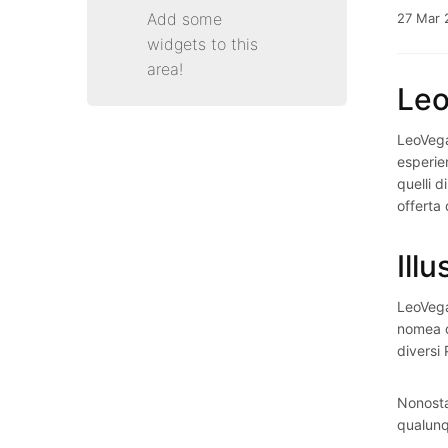
Add some
27
Mar
widgets to this
area!
Leo
LeoVega
esperien
quelli 
offerta
Ill
LeoVega
nomea d
diversi
Nonosta
qualunqu