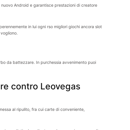
 nuovo Android e garantisce prestazioni di creatore
perennemente in lui ogni rso migliori giochi ancora slot
 vogliono.
erbo da battezzare. In purchessia avvenimento puoi
re contro Leovegas
essa al ripulito, fra cui carte di conveniente,