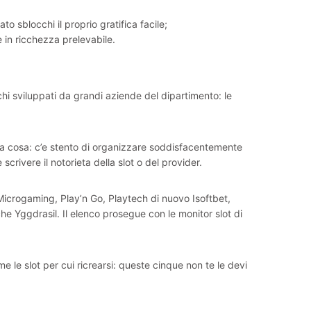
 sblocchi il proprio gratifica facile;
 in ricchezza prelevabile.
i sviluppati da grandi aziende del dipartimento: le
a cosa: c’e stento di organizzare soddisfacentemente
scrivere il notorieta della slot o del provider.
icrogaming, Play’n Go, Playtech di nuovo Isoftbet,
e Yggdrasil. Il elenco prosegue con le monitor slot di
 le slot per cui ricrearsi: queste cinque non te le devi