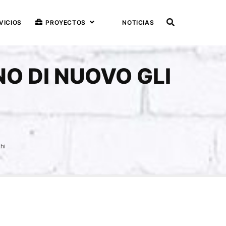
VICIOS
PROYECTOS
NOTICIAS
NO DI NUOVO GLI
hi