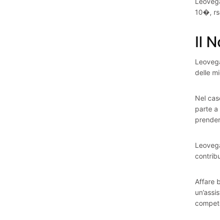
Leovega
10�, rs
Il 
Leovega
delle mi
Nel caso
parte a
prender
Leovega
contrib
Affare 
un’assi
competen