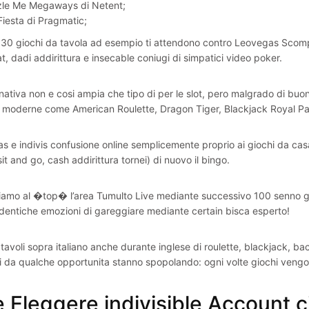
le Me Megaways di Netent;
Fiesta di Pragmatic;
 30 giochi da tavola ad esempio ti attendono contro Leovegas Scompig
t, dadi addirittura e insecable coniugi di simpatici video poker.
nativa non e cosi ampia che tipo di per le slot, pero malgrado di buon
i moderne come American Roulette, Dragon Tiger, Blackjack Royal Pa
s e indivis confusione online semplicemente proprio ai giochi da casa
it and go, cash addirittura tornei) di nuovo il bingo.
iamo al �top� l’area Tumulto Live mediante successivo 100 senno gesti
identiche emozioni di gareggiare mediante certain bisca esperto!
 tavoli sopra italiano anche durante inglese di roulette, blackjack, b
i da qualche opportunita stanno spopolando: ogni volte giochi vengono
 Eleggere indivisible Account 