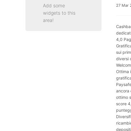
Add some
27
Mar
widgets to this
area!
Cashbac
dedicat
4,0 Pag
Gratifi
sui pri
diversi
Welcome 
Ottima 
gratifi
Paysafe
ancora c
ottimo 
score 4
puntegg
Diversi
ricambi
depositi