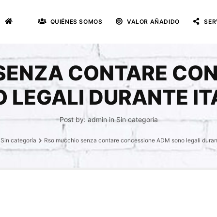
QUIÉNES SOMOS
VALOR AÑADIDO
SER
SENZA CONTARE CO
 LEGALI DURANTE IT
Post by:
admin
in
Sin categoría
Sin categoría
Rso mucchio senza contare concessione ADM sono legali durant