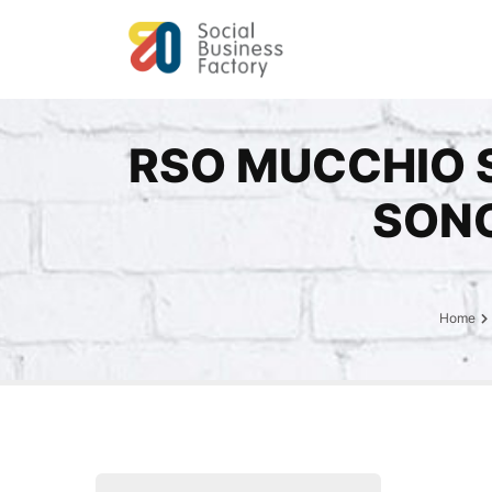
RSO MUCCHIO 
SONO
Home