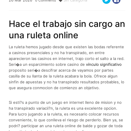
26
Mar
2026
Sin categoría
0
Comments
Hace el trabajo sin cargo an
una ruleta online
La ruleta hemos jugado desde que existen las bodas referente
a casinos presenciales y no ha transpirado, en entre
aparecieron las casinos en internet, trajo corto el salto a la red.
Seri�a un esparcimiento sobre casino de
vínculo significativo
proposito seri�a descifrar acerca de vayamos por partes
casilla de su llanta de la ruleta acabara la bola. Ofrece algun
sinfin de apuestas y no ha transpirado resultados probables, lo
que asegura conmocion de comienzo an objetivo.
Si esti?s a punto de un juego en internet lleno de mision y no
ha transpirado variacii?n, la ruleta es una excelente opcion.
Para lucro jugando a la ruleta, es necesario colocar recursos
conveniente, lo que conlleva el riesgo de perderlo. Bien ya, se
podri? participar an una ruleta online de balde y gozar de toda