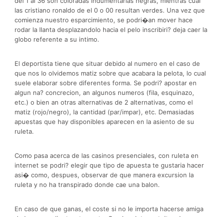
del 1 al 36 son coloradas indumentarias negras, mientras cual
las cristiano ronaldo de el 0 o 00 resultan verdes. Una vez que
comienza nuestro esparcimiento, se podri�an mover hace
rodar la llanta desplazandolo hacia el pelo inscribiri? deja caer la
globo referente a su intimo.
El deportista tiene que situar debido al numero en el caso de
que nos lo olvidemos matiz sobre que acabara la pelota, lo cual
suele elaborar sobre diferentes forma. Se podri? apostar en
algun na? concrecion, an algunos numeros (fila, esquinazo,
etc.) o bien an otras alternativas de 2 alternativas, como el
matiz (rojo/negro), la cantidad (par/impar), etc. Demasiadas
apuestas que hay disponibles aparecen en la asiento de su
ruleta.
Como pasa acerca de las casinos presenciales, con ruleta en
internet se podri? elegir que tipo de apuesta te gustaria hacer
asi� como, despues, observar de que manera excursion la
ruleta y no ha transpirado donde cae una balon.
En caso de que ganas, el coste si no le importa hacerse amiga