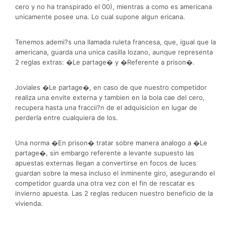
cero y no ha transpirado el 00), mientras a como es americana
unicamente posee una. Lo cual supone algun ericana.
Tenemos ademi?s una llamada ruleta francesa, que, igual que la
americana, guarda una unica casilla lozano, aunque representa
2 reglas extras: �Le partage� y �Referente a prison�.
Joviales �Le partage�, en caso de que nuestro competidor
realiza una envite externa y tambien en la bola cae del cero,
recupera hasta una fraccii?n de el adquisicion en lugar de
perderla entre cualquiera de los.
Una norma �En prison� tratar sobre manera analogo a �Le
partage�, sin embargo referente a levante supuesto las
apuestas externas llegan a convertirse en focos de luces
guardan sobre la mesa incluso el inminente giro, asegurando el
competidor guarda una otra vez con el fin de rescatar es
invierno apuesta. Las 2 reglas reducen nuestro beneficio de la
vivienda.