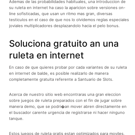
Ademas de las probabilidades habituales, una introduccion de
su ruleta en internet ha caso la aparicion sobre versiones on-
line sofisticadas, que usan un ritmo mas gran, diversas
testiculos en el caso de que nos lo olvidemos reglas especiales
joviales multiplicadores desplazandolo hacia el pelo bonus.
Soluciona gratuito an una
ruleta en internet
En caso de que quieres probar por cada variantes de su ruleta
en internet de balde, es posible realizarlo de manera
completamente gratuita referente a Santuario de Slots.
Acerca de nuestro sitio web encontraras una gran eleccion
sobre juegos de ruleta preparados con el fin de jugar sobre
manera demo, que se podri�an mover abren directamente en
el buscador carente urgencia de registrarse ni hacer ninguno
tanque.
Estos juegos de ruleta gratis estan optimizados para moviles,