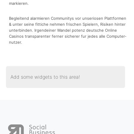
markieren.
Begleitend alarmieren Communitys vor unseriosen Plattformen
& unter seine fittiche nehmen frischen Spielern, Risiken hinter
unterbinden. Irgendeiner Wandel potenz deutsche Online
Casinos transparenter ferner sicherer fur jedes alle Computer-
nutzer.
Add some widgets to this area!