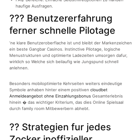
haufige Ausfragen.
??? Benutzererfahrung
ferner schnelle Pilotage
‘ne klare Benutzeroberflache ist und bleibt der Markenzeichen
ein beste Gangbar Casinos. Instinctive Pilotage, logische
Menustrukturen und optimierte Ladezeiten umsorgen dafur,
wirklich so Welche sich beilaufig wie Jungspund schnell
anlehnen.
Besonders mobiloptimierte Kehrseiten weiters eindeutige
Symbole anhaben hinter einem positiven
cloudbet
Anmeldeangebot ohne Einzahlungsbonus
Gesamterlebnis
hinein � das wichtiger Kriterium, das dies Online Spielsaal
durch family room Mitbewerbern abhebt.
?? Strategien fur jedes
Zocker inoffizieller