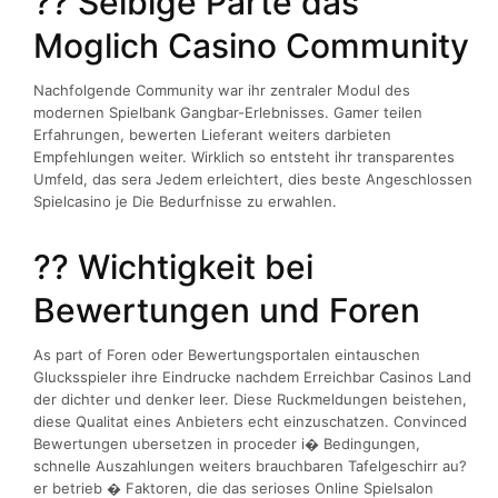
?? Selbige Parte das
Moglich Casino Community
Nachfolgende Community war ihr zentraler Modul des
modernen Spielbank Gangbar-Erlebnisses. Gamer teilen
Erfahrungen, bewerten Lieferant weiters darbieten
Empfehlungen weiter. Wirklich so entsteht ihr transparentes
Umfeld, das sera Jedem erleichtert, dies beste Angeschlossen
Spielcasino je Die Bedurfnisse zu erwahlen.
?? Wichtigkeit bei
Bewertungen und Foren
As part of Foren oder Bewertungsportalen eintauschen
Glucksspieler ihre Eindrucke nachdem Erreichbar Casinos Land
der dichter und denker leer. Diese Ruckmeldungen beistehen,
diese Qualitat eines Anbieters echt einzuschatzen. Convinced
Bewertungen ubersetzen in proceder i� Bedingungen,
schnelle Auszahlungen weiters brauchbaren Tafelgeschirr au?
er betrieb � Faktoren, die das serioses Online Spielsalon