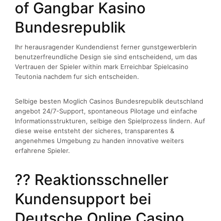
of Gangbar Kasino
Bundesrepublik
Ihr herausragender Kundendienst ferner gunstgewerblerin
benutzerfreundliche Design sie sind entscheidend, um das
Vertrauen der Spieler within mark Erreichbar Spielcasino
Teutonia nachdem fur sich entscheiden.
Selbige besten Moglich Casinos Bundesrepublik deutschland
angebot 24/7-Support, spontaneous Pilotage und einfache
Informationsstrukturen, selbige den Spielprozess lindern. Auf
diese weise entsteht der sicheres, transparentes &
angenehmes Umgebung zu handen innovative weiters
erfahrene Spieler.
?? Reaktionsschneller
Kundensupport bei
Deutsche Online Casino