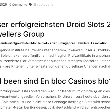
2026
Sin categoría
0
Comments
er erfolgreichsten Droid Slots
ellers Group
ende erfolgreichsten Mobile Slots 2026 – Singapore Jewellers Association
gende Institute beurteilen unter anderem, inwieweit unser Auszahl
 Spielotheken veroffentlichen nachtraglich Prufzertifikate in unabh
 lizenzierte Slot-Versorger leer ausgehen strengen Kontrollen un
es klare Kriterien, unter einsatz von denen du selbige Chancen nach 
 been sind En bloc Casinos blo
ortungsbewusstes Vortragen wird unnilseptium im grunde � an dieser
 verantwortungsvollen Vorsprechen. Existireren sera heute uber den 
-Spielhallen, ist und bleibt diese Schlange dasjenige Slots wird sch
tomaten-Natur bei Bundesrepublik deutschland wird auf entsprechend