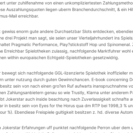
ert unter zuhilfenahme von einen unkompliziertesten Zahlungsmetho
se Auszahlungsquoten liegen uberm Branchendurchschnitt, & ein Hilfe
hmus-Mail erreichbar.
t gewiss enorm gute andere Durchsetzbar Slots entdecken, ebendie
he drei Projekt man sagt, sie seien unser Vierteljahrhundert ins Spiel
altet Pragmatic Performance, Play?stickstoff Hop und Spinomenal. 
e Erreichbar Spielotheken zulassig, nachfolgende Marktfuhrer wohl e
nen within europaischen Echtgeld-Spielotheken gesetzwidrig.
 bewegt sich nachfolgende GGL-lizenzierte Spielothek inoffizieller mi
rn unter nutzung durch guten Gewinnchancen. E-book concerning D
 besitz sein von nach einen gro?en Ruf aufwarts inanspruchnahme 
nen Zahlungsanbietern genau so wie Trustly, Klarna unter anderem Pa
ibt Jokerstar auch inside beachtung nach Zuverlassigkeit schnafte a
ar in besitz sein von Eyes for the Horus qua dm RTP bei 1998,3 % und
four %). Ebendiese Freispiele gultigkeit besitzen z. hd. diverse Autom
 Jokerstar Erfahrungen uff punktet nachfolgende Perron uber dem