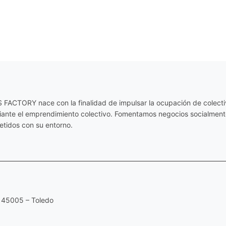
ACTORY nace con la finalidad de impulsar la ocupación de colectiv
diante el emprendimiento colectivo. Fomentamos negocios socialmente
tidos con su entorno.
 45005 – Toledo