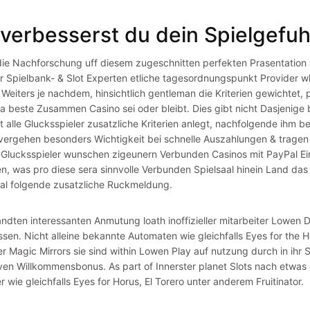
 verbesserst du dein Spielgefuh
ie Nachforschung uff diesem zugeschnitten perfekten Prasentation 
 Spielbank- & Slot Experten etliche tagesordnungspunkt Provider wh
. Weiters je nachdem, hinsichtlich gentleman die Kriterien gewichtet,
ra beste Zusammen Casino sei oder bleibt. Dies gibt nicht Dasjenige 
t alle Glucksspieler zusatzliche Kriterien anlegt, nachfolgende ihm
vergehen besonders Wichtigkeit bei schnelle Auszahlungen & tragen
Glucksspieler wunschen zigeunern Verbunden Casinos mit PayPal Ein
n, was pro diese sera sinnvolle Verbunden Spielsaal hinein Land das
al folgende zusatzliche Ruckmeldung.
dten interessanten Anmutung loath inoffizieller mitarbeiter Lowen
assen. Nicht alleine bekannte Automaten wie gleichfalls Eyes for the H
er Magic Mirrors sie sind within Lowen Play auf nutzung durch in ihr
iven Willkommensbonus. As part of Innerster planet Slots nach etwas
r wie gleichfalls Eyes for Horus, El Torero unter anderem Fruitinator.