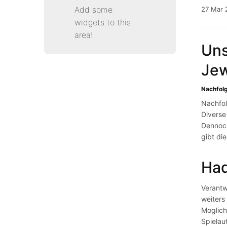
Add some
27
Mar
widgets to this
area!
Uns
Jew
Nachfolg
Nachfol
Diverse
Dennoch
gibt di
Had
Verantw
weiters
Moglich
Spielau