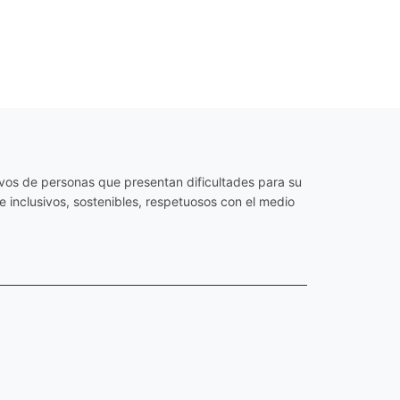
os de personas que presentan dificultades para su
 inclusivos, sostenibles, respetuosos con el medio