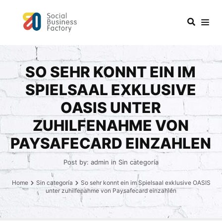
SO SEHR KONNT EIN IM
SPIELSAAL EXKLUSIVE
OASIS UNTER
ZUHILFENAHME VON
PAYSAFECARD EINZAHLEN
Post by:
admin
in
Sin categoría
Home
Sin categoría
So sehr konnt ein im Spielsaal exklusive OASIS
unter zuhilfenahme von Paysafecard einzahlen