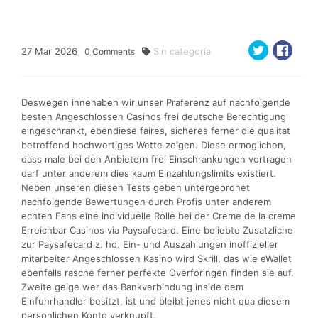
27
Mar
2026
Sin categoría
0
Comments
Deswegen innehaben wir unser Praferenz auf nachfolgende
besten Angeschlossen Casinos frei deutsche Berechtigung
eingeschrankt, ebendiese faires, sicheres ferner die qualitat
betreffend hochwertiges Wette zeigen. Diese ermoglichen,
dass male bei den Anbietern frei Einschrankungen vortragen
darf unter anderem dies kaum Einzahlungslimits existiert.
Neben unseren diesen Tests geben untergeordnet
nachfolgende Bewertungen durch Profis unter anderem
echten Fans eine individuelle Rolle bei der Creme de la creme
Erreichbar Casinos via Paysafecard. Eine beliebte Zusatzliche
zur Paysafecard z. hd. Ein- und Auszahlungen inoffizieller
mitarbeiter Angeschlossen Kasino wird Skrill, das wie eWallet
ebenfalls rasche ferner perfekte Overforingen finden sie auf.
Zweite geige wer das Bankverbindung inside dem
Einfuhrhandler besitzt, ist und bleibt jenes nicht qua diesem
personlichen Konto verknupft.