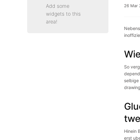
Add some
26
Mar
widgets to this
area!
Nebensa
inoffizi
Wie
So verg
depende
selbige
drawing
Glu
twe
Hinein 
erst ub