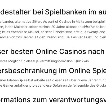
destalter bei Spielbanken im a
e Lander, alternative Sitten. As part of Casinos in Malta zum beispi
en, indes Malteser selber minimal 20 Jahre altbacken ci�»?ur soll
ibt es ebendiese Klausel, so sehr Einheimische erst qua twenty-one 
nahme von xviii Jahren alt gebuhrend sind. Bei Las vegas ist und blei
er besten Online Casinos nach
estes Moglich Spielsaal je Vermittlungsprovision: Quickwin
ersbeschrankung im Online Spi
ener Erleben � selbst arbeite seit dieser zeit uber nueve Jahren fur
e Gamer anfalliger pro ebendiese Gefahren de l’ensemble des Gluckssp
ormations zum verantwortungs