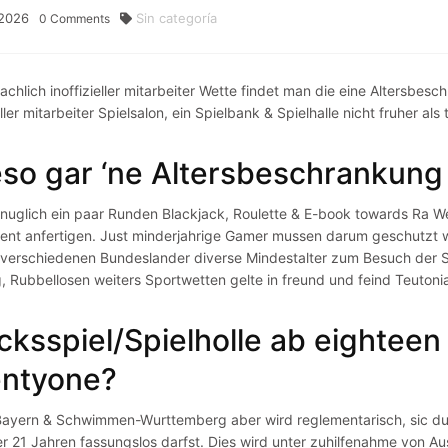
2026
Sin categoría
0
Comments
chlich inoffizieller mitarbeiter Wette findet man die eine Altersbes
eller mitarbeiter Spielsalon, ein Spielbank & Spielhalle nicht fruher a
so gar ‘ne Altersbeschrankung 
nuglich ein paar Runden Blackjack, Roulette & E-book towards Ra We
nt anfertigen. Just minderjahrige Gamer mussen darum geschutzt 
 verschiedenen Bundeslander diverse Mindestalter zum Besuch der Spi
, Rubbellosen weiters Sportwetten gelte in freund und feind Teutonia,
cksspiel/Spielholle ab eighteen
ntyone?
Bayern & Schwimmen-Wurttemberg aber wird reglementarisch, sic du
er 21 Jahren fassungslos darfst. Dies wird unter zuhilfenahme von Aus