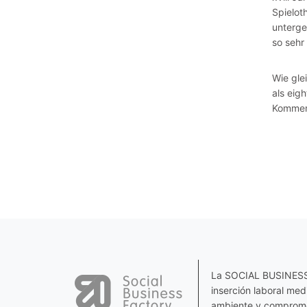
Spielot
unterge
so sehr
Wie gle
als eig
Kommen
La SOCIAL BUSINESS F
inserción laboral me
ambiente y comprome