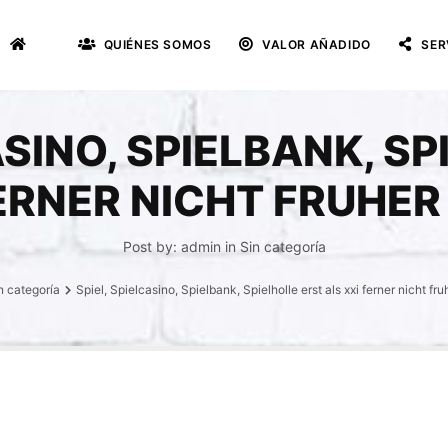
QUIÉNES SOMOS
VALOR AÑADIDO
SER
ASINO, SPIELBANK, S
ERNER NICHT FRUHER 
Post by:
admin
in
Sin categoría
n categoría
Spiel, Spielcasino, Spielbank, Spielholle erst als xxi ferner nicht fruh