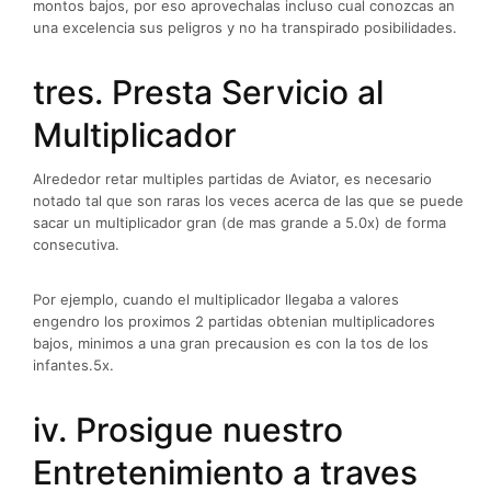
montos bajos, por eso aprovechalas incluso cual conozcas an
una excelencia sus peligros y no ha transpirado posibilidades.
tres. Presta Servicio al
Multiplicador
Alrededor retar multiples partidas de Aviator, es necesario
notado tal que son raras los veces acerca de las que se puede
sacar un multiplicador gran (de mas grande a 5.0x) de forma
consecutiva.
Por ejemplo, cuando el multiplicador llegaba a valores
engendro los proximos 2 partidas obtenian multiplicadores
bajos, minimos a una gran precausion es con la tos de los
infantes.5x.
iv. Prosigue nuestro
Entretenimiento a traves