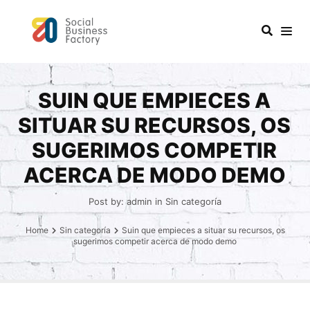
SUIN QUE EMPIECES A
SITUAR SU RECURSOS, OS
SUGERIMOS COMPETIR
ACERCA DE MODO DEMO
Post by:
admin
in
Sin categoría
Home
Sin categoría
Suin que empieces a situar su recursos, os
sugerimos competir acerca de modo demo