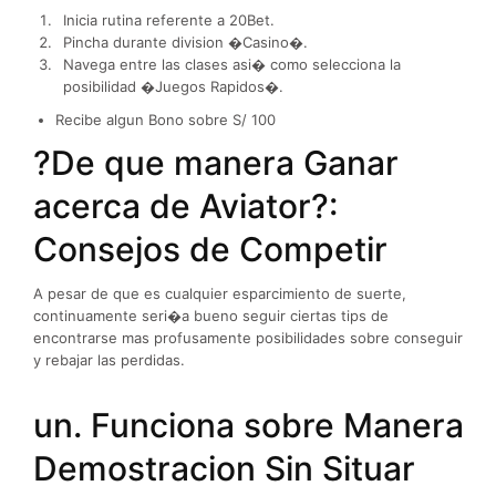
Inicia rutina referente a 20Bet.
Pincha durante division �Casino�.
Navega entre las clases asi� como selecciona la
posibilidad �Juegos Rapidos�.
Recibe algun Bono sobre S/ 100
?De que manera Ganar
acerca de Aviator?:
Consejos de Competir
A pesar de que es cualquier esparcimiento de suerte,
continuamente seri�a bueno seguir ciertas tips de
encontrarse mas profusamente posibilidades sobre conseguir
y rebajar las perdidas.
un. Funciona sobre Manera
Demostracion Sin Situar