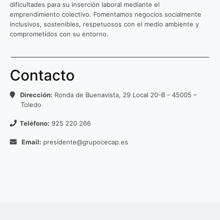
dificultades para su inserción laboral mediante el
emprendimiento colectivo. Fomentamos negocios socialmente
inclusivos, sostenibles, respetuosos con el medio ambiente y
comprometidos con su entorno.
Contacto
Dirección:
Ronda de Buenavista, 29 Local 20-B - 45005 –
Toledo
Teléfono:
925 220 266
Email:
presidente@grupocecap.es