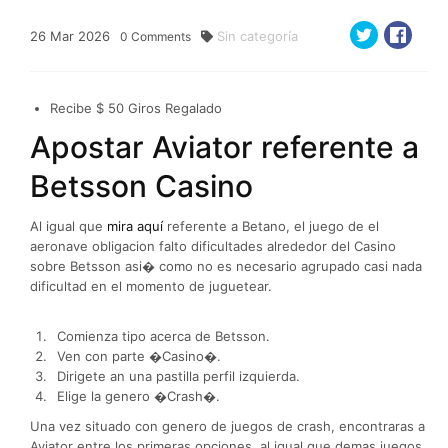
26
Mar
2026
Sin categoría
0
Comments
Recibe $ 50 Giros Regalado
Apostar Aviator referente a
Betsson Casino
Al igual que
mira aquí
referente a Betano, el juego de el
aeronave obligacion falto dificultades alrededor del Casino
sobre Betsson asi� como no es necesario agrupado casi nada
dificultad en el momento de juguetear.
Comienza tipo acerca de Betsson.
Ven con parte �Casino�.
Dirigete an una pastilla perfil izquierda.
Elige la genero �Crash�.
Una vez situado con genero de juegos de crash, encontraras a
Aviator entre los primeras opciones, al igual que demas juegos