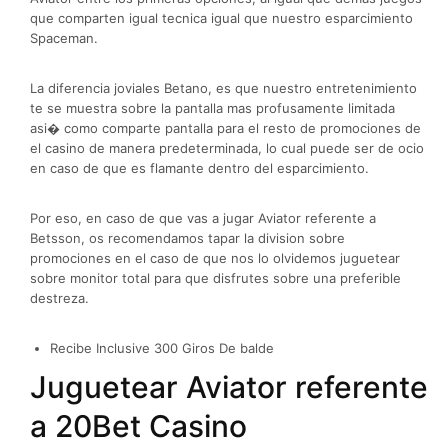
que comparten igual tecnica igual que nuestro esparcimiento
Spaceman.
La diferencia joviales Betano, es que nuestro entretenimiento
te se muestra sobre la pantalla mas profusamente limitada
asi� como comparte pantalla para el resto de promociones de
el casino de manera predeterminada, lo cual puede ser de ocio
en caso de que es flamante dentro del esparcimiento.
Por eso, en caso de que vas a jugar Aviator referente a
Betsson, os recomendamos tapar la division sobre
promociones en el caso de que nos lo olvidemos juguetear
sobre monitor total para que disfrutes sobre una preferible
destreza.
Recibe Inclusive 300 Giros De balde
Juguetear Aviator referente
a 20Bet Casino