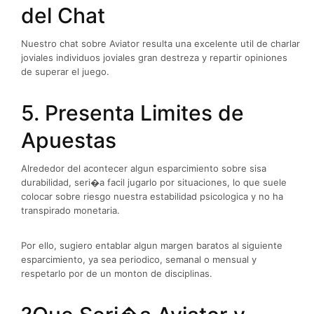
del Chat
Nuestro chat sobre Aviator resulta una excelente util de charlar
joviales individuos joviales gran destreza y repartir opiniones
de superar el juego.
5. Presenta Limites de
Apuestas
Alrededor del acontecer algun esparcimiento sobre sisa
durabilidad, seri�a facil jugarlo por situaciones, lo que suele
colocar sobre riesgo nuestra estabilidad psicologica y no ha
transpirado monetaria.
Por ello, sugiero entablar algun margen baratos al siguiente
esparcimiento, ya sea periodico, semanal o mensual y
respetarlo por de un monton de disciplinas.