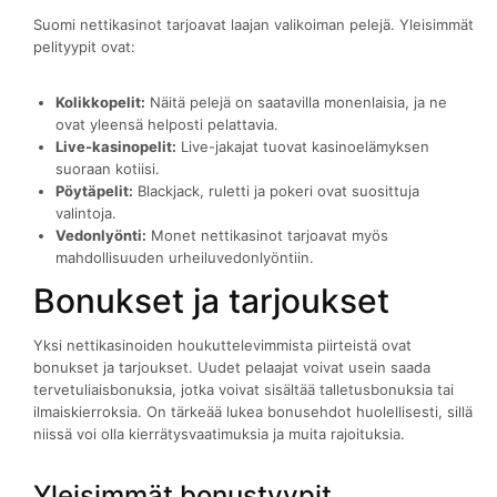
Suomi nettikasinot tarjoavat laajan valikoiman pelejä. Yleisimmät
pelityypit ovat:
Kolikkopelit:
Näitä pelejä on saatavilla monenlaisia, ja ne
ovat yleensä helposti pelattavia.
Live-kasinopelit:
Live-jakajat tuovat kasinoelämyksen
suoraan kotiisi.
Pöytäpelit:
Blackjack, ruletti ja pokeri ovat suosittuja
valintoja.
Vedonlyönti:
Monet nettikasinot tarjoavat myös
mahdollisuuden urheiluvedonlyöntiin.
Bonukset ja tarjoukset
Yksi nettikasinoiden houkuttelevimmista piirteistä ovat
bonukset ja tarjoukset. Uudet pelaajat voivat usein saada
tervetuliaisbonuksia, jotka voivat sisältää talletusbonuksia tai
ilmaiskierroksia. On tärkeää lukea bonusehdot huolellisesti, sillä
niissä voi olla kierrätysvaatimuksia ja muita rajoituksia.
Yleisimmät bonustyypit