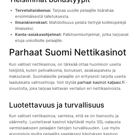
Tervetuliaisbonus:
Tarjoaa uusille pelaajille lisärahaa
ensimmäisestä talletuksesta.
Ilmaiskierrokset:
Mahdollisuus pelata tiettyjä kolikkopelejä
ilmaiseksi.
Kanta-asiakasohjelmat:
Palkitsemisohjelmat, jotka tarjoavat
etuja uskollisille pelaajille.
Parhaat Suomi Nettikasinot
Kun valitset nettikasinoa, on tärkeää ottaa huomioon useita
tekijöitä, kuten pelivalikoima, bonukset, asiakaspalvelu ja
maksutavat. Suomalaisille pelaajille on erityisesti tarjolla useita
laadukkaita vaihtoehtoja. Voit löytää
parhaat kasinot kaljaasi.fi
-
sivustolta, joka tarjoaa kattavan vertailun eri nettikasinoista.
Luotettavuus ja turvallisuus
Kun valitset nettikasinoa, varmista, että se on lisensoitu ja
säännelty. Luotettavat kasinot käyttävät myös SSL-salausta
varmistaakseen pelaajien tietojen turvallisuuden. Lue myös
arvosteluja muilta pelaajilta saadaksesi käsityksen kasinon