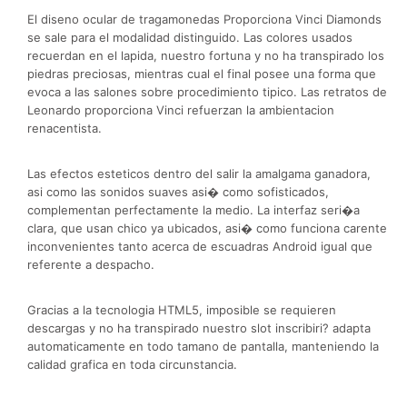
El diseno ocular de tragamonedas Proporciona Vinci Diamonds
se sale para el modalidad distinguido. Las colores usados
recuerdan en el lapida, nuestro fortuna y no ha transpirado los
piedras preciosas, mientras cual el final posee una forma que
evoca a las salones sobre procedimiento tipico. Las retratos de
Leonardo proporciona Vinci refuerzan la ambientacion
renacentista.
Las efectos esteticos dentro del salir la amalgama ganadora,
asi como las sonidos suaves asi� como sofisticados,
complementan perfectamente la medio. La interfaz seri�a
clara, que usan chico ya ubicados, asi� como funciona carente
inconvenientes tanto acerca de escuadras Android igual que
referente a despacho.
Gracias a la tecnologia HTML5, imposible se requieren
descargas y no ha transpirado nuestro slot inscribiri? adapta
automaticamente en todo tamano de pantalla, manteniendo la
calidad grafica en toda circunstancia.