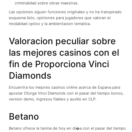
criminalidad sobre obras maestras.
Las opciones siguen funciones originales y no ha transpirado
esquema listo, opiniones para jugadores que valoran el
modalidad optico y la ambientacion tematica.
Valoracion peculiar sobre
las mejores casinos con el
fin de Proporciona Vinci
Diamonds
Encuentra los mejores casinos online acerca de Espana para
apostar Otorga Vinci Diamonds con el pasar del tiempo bonos,
version demo, ingresos fiables y auxilio en CLP.
Betano
Betano ofrece la tarima de hoy en di�a con el pasar del tiempo