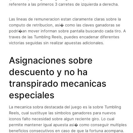
referente a las primeros 3 carretes de izquierda a derecha.
Las lineas de remuneracion estan claramente claras sobre la
computo de retribucion, asi� como las claves ganadoras se
podri�an mover informan sobre pantalla buscando cada tiro. A
traves de las Tumbling Reels, puedes encadenar diferentes
victorias seguidas sin realizar apuestas adicionales.
Asignaciones sobre
descuento y no ha
transpirado mecanicas
especiales
La mecanica sobra destacada del juego es la sobre Tumbling
Reels, cual sustituye las simbolos ganadores para nuevos
iconos falto necesidad sobre algun reciente giro. Lo cual
permite mantener igual apuesta asi� como conseguir multiples
beneficios consecutivos en caso de que la fortuna acompana.