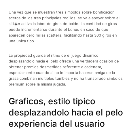
Una vez que se muestran tres simbolos sobre bonificacion
acerca de los tres principales rodillos, se va a apoyar sobre el
silli�n activa la labor de giros de balde. La cantidad de giros
puede incrementarse durante el bonus en caso de que
aparecen cero millas scatters, facilitando hasta 300 giros en
una unica tipo.
La propiedad guarda el ritmo de el juego dinamico
desplazandolo hacia el pelo ofrece una verdadera ocasion de
obtener premios desmedidos referente a cadeneta,
especialmente cuando si no le importa hacerse amiga de la
grasa combinan multiples tumbles y no ha transpirado simbolos
premium sobre la misma jugada.
Graficos, estilo tipico
desplazandolo hacia el pelo
experiencia del usuario