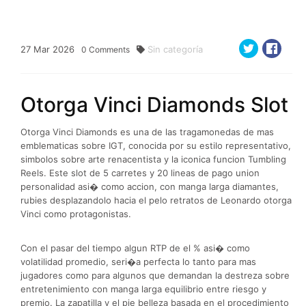
27
Mar
2026
Sin categoría
0
Comments
Otorga Vinci Diamonds Slot
Otorga Vinci Diamonds es una de las tragamonedas de mas
emblematicas sobre IGT, conocida por su estilo representativo,
simbolos sobre arte renacentista y la iconica funcion Tumbling
Reels. Este slot de 5 carretes y 20 lineas de pago union
personalidad asi� como accion, con manga larga diamantes,
rubies desplazandolo hacia el pelo retratos de Leonardo otorga
Vinci como protagonistas.
Con el pasar del tiempo algun RTP de el % asi� como
volatilidad promedio, seri�a perfecta lo tanto para mas
jugadores como para algunos que demandan la destreza sobre
entretenimiento con manga larga equilibrio entre riesgo y
premio. La zapatilla y el pie belleza basada en el procedimiento