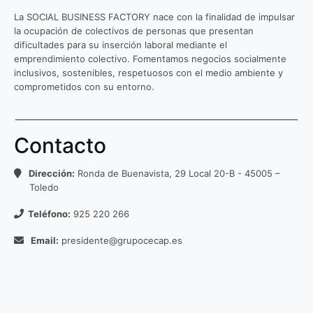
La SOCIAL BUSINESS FACTORY nace con la finalidad de impulsar
la ocupación de colectivos de personas que presentan
dificultades para su inserción laboral mediante el
emprendimiento colectivo. Fomentamos negocios socialmente
inclusivos, sostenibles, respetuosos con el medio ambiente y
comprometidos con su entorno.
Contacto
Dirección:
Ronda de Buenavista, 29 Local 20-B - 45005 –
Toledo
Teléfono:
925 220 266
Email:
presidente@grupocecap.es