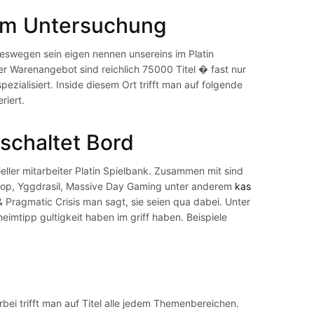
 im Untersuchung
Deswegen sein eigen nennen unsereins im Platin
iter Warenangebot sind reichlich 75000 Titel � fast nur
pezialisiert. Inside diesem Ort trifft man auf folgende
riert.
eschaltet Bord
ieller mitarbeiter Platin Spielbank. Zusammen mit sind
 hop, Yggdrasil, Massive Day Gaming unter anderem
kas
 Pragmatic Crisis man sagt, sie seien qua dabei. Unter
imtipp gultigkeit haben im griff haben. Beispiele
rbei trifft man auf Titel alle jedem Themenbereichen.