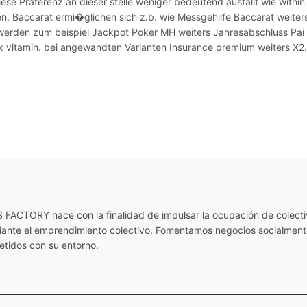
iese Praferenz an dieser stelle weniger bedeutend ausfallt wie within
en. Baccarat ermi�glichen sich z.b. wie Messgehilfe Baccarat weite
werden zum beispiel Jackpot Poker MH weiters Jahresabschluss Pai 
 vitamin. bei angewandten Varianten Insurance premium weiters X2.
ACTORY nace con la finalidad de impulsar la ocupación de colectiv
diante el emprendimiento colectivo. Fomentamos negocios socialmente
tidos con su entorno.