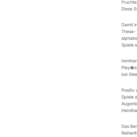
Fruchte
Diese S
Damit i
These- 
alphabe
Spiele 
Inmitte
Play�st
bei Sle
Positiv
Spiele 
Augenbl
Handhab
Das Ber
Reihenf