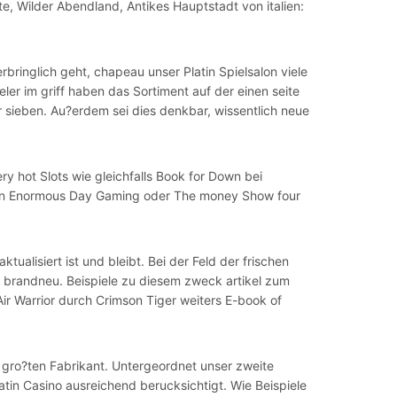
e, Wilder Abendland, Antikes Hauptstadt von italien:
inglich geht, chapeau unser Platin Spielsalon viele
ler im griff haben das Sortiment auf der einen seite
 sieben. Au?erdem sei dies denkbar, wissentlich neue
ry hot Slots wie gleichfalls Book for Down bei
on Enormous Day Gaming oder The money Show four
ualisiert ist und bleibt. Bei der Feld der frischen
ich brandneu. Beispiele zu diesem zweck artikel zum
r Warrior durch Crimson Tiger weiters E-book of
 gro?ten Fabrikant. Untergeordnet unser zweite
atin Casino ausreichend berucksichtigt. Wie Beispiele