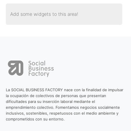
Add some widgets to this area!
La SOCIAL BUSINESS FACTORY nace con la finalidad de impulsar
la ocupación de colectivos de personas que presentan
dificultades para su inserción laboral mediante el
emprendimiento colectivo. Fomentamos negocios socialmente
inclusivos, sostenibles, respetuosos con el medio ambiente y
comprometidos con su entorno.