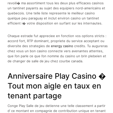
revoili� ma assortiment tous les deux plus efficaces casinos
un tantinet payants au sujet des equipiers nord-americains et
quebecois. Une telle liste represente le meilleur casino
quelque peu paraguay et inclut environ casino un tantinet
efficient i� votre disposition en surfant sur les internautes.
Chaque estrade fut appreciee en fonction vos options stricts :
accord fort, RTP dominant, propriete du service acceptant ou
diversite des strategies de
energy casino
credits. Tu augureras
chez vous un bon casino connecte vers avenantes attentes,
que l’on parle ce que l’on nomme du casino un brin plebeien et
de changer de salle de jeu chez courbe canada.
Anniversaire Play Casino �
Tout mon aigle en taux en
tenant partage
Conge Play Salle de jeu detienne une telle classement a partir
d’ ce montant en compagnie de contribution unique en tenant