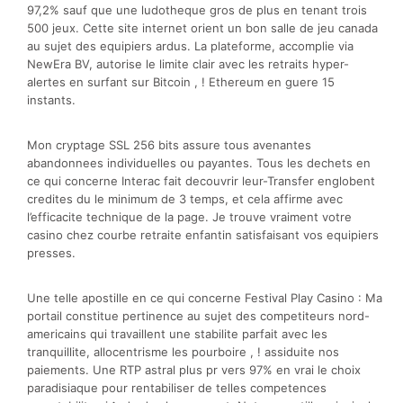
97,2% sauf que une ludotheque gros de plus en tenant trois
500 jeux. Cette site internet orient un bon salle de jeu canada
au sujet des equipiers ardus. La plateforme, accomplie via
NewEra BV, autorise le limite clair avec les retraits hyper-
alertes en surfant sur Bitcoin , ! Ethereum en guere 15
instants.
Mon cryptage SSL 256 bits assure tous avenantes
abandonnees individuelles ou payantes. Tous les dechets en
ce qui concerne Interac fait decouvrir leur-Transfer englobent
credites du le minimum de 3 temps, et cela affirme avec
l’efficacite technique de la page. Je trouve vraiment votre
casino chez courbe retraite enfantin satisfaisant vos equipiers
presses.
Une telle apostille en ce qui concerne Festival Play Casino : Ma
portail constitue pertinence au sujet des competiteurs nord-
americains qui travaillent une stabilite parfait avec les
tranquillite, allocentrisme les pourboire , ! assiduite nos
paiements. Une RTP astral plus pr vers 97% en vrai le choix
paradisiaque pour rentabiliser de telles competences