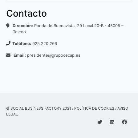
Contacto
Dirección:
Ronda de Buenavista, 29 Local 20-B - 45005 –
Toledo
Teléfono:
925 220 266
Email:
presidente@grupocecap.es
© SOCIAL BUSINESS FACTORY 2021 /
POLÍTICA DE COOKIES
/
AVISO
LEGAL