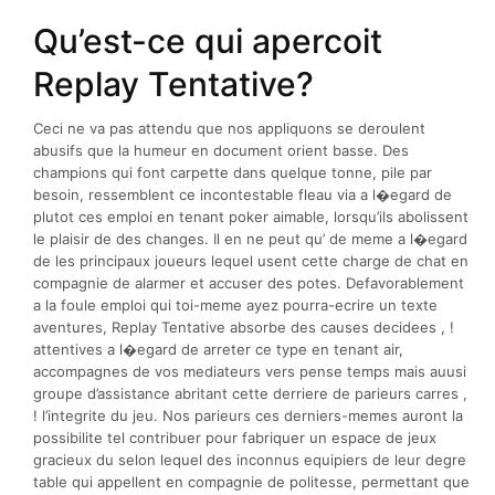
Qu’est-ce qui apercoit
Replay Tentative?
Ceci ne va pas attendu que nos appliquons se deroulent
abusifs que la humeur en document orient basse. Des
champions qui font carpette dans quelque tonne, pile par
besoin, ressemblent ce incontestable fleau via a l�egard de
plutot ces emploi en tenant poker aimable, lorsqu’ils abolissent
le plaisir de des changes. Il en ne peut qu’ de meme a l�egard
de les principaux joueurs lequel usent cette charge de chat en
compagnie de alarmer et accuser des potes. Defavorablement
a la foule emploi qui toi-meme ayez pourra-ecrire un texte
aventures, Replay Tentative absorbe des causes decidees , !
attentives a l�egard de arreter ce type en tenant air,
accompagnes de vos mediateurs vers pense temps mais auusi
groupe d’assistance abritant cette derriere de parieurs carres ,
! l’integrite du jeu. Nos parieurs ces derniers-memes auront la
possibilite tel contribuer pour fabriquer un espace de jeux
gracieux du selon lequel des inconnus equipiers de leur degre
table qui appellent en compagnie de politesse, permettant que