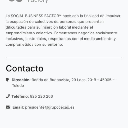
La SOCIAL BUSINESS FACTORY nace con la finalidad de impulsar
la ocupación de colectivos de personas que presentan
dificultades para su inserción laboral mediante el
emprendimiento colectivo. Fomentamos negocios socialmente
inclusivos, sostenibles, respetuosos con el medio ambiente y
comprometidos con su entorno.
Contacto
Dirección:
Ronda de Buenavista, 29 Local 20-B - 45005 –
Toledo
Teléfono:
925 220 266
Email:
presidente@grupocecap.es