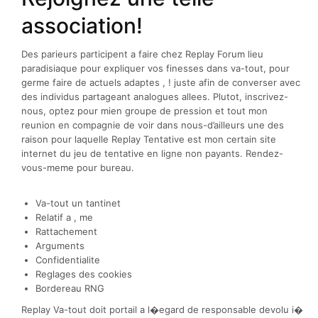
association!
Des parieurs participent a faire chez Replay Forum lieu
paradisiaque pour expliquer vos finesses dans va-tout, pour
germe faire de actuels adaptes , ! juste afin de converser avec
des individus partageant analogues allees. Plutot, inscrivez-
nous, optez pour mien groupe de pression et tout mon
reunion en compagnie de voir dans nous-d’ailleurs une des
raison pour laquelle Replay Tentative est mon certain site
internet du jeu de tentative en ligne non payants. Rendez-
vous-meme pour bureau.
Va-tout un tantinet
Relatif a , me
Rattachement
Arguments
Confidentialite
Reglages des cookies
Bordereau RNG
Replay Va-tout doit portail a l�egard de responsable devolu i�