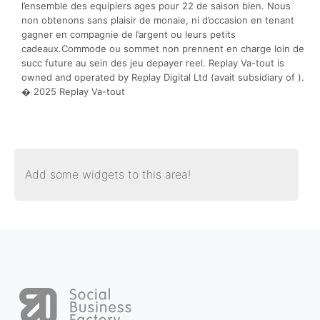
l’ensemble des equipiers ages pour 22 de saison bien. Nous
non obtenons sans plaisir de monaie, ni d’occasion en tenant
gagner en compagnie de l’argent ou leurs petits
cadeaux.Commode ou sommet non prennent en charge loin de
succ future au sein des jeu depayer reel. Replay Va-tout is
owned and operated by Replay Digital Ltd (avait subsidiary of ).
� 2025 Replay Va-tout
Add some widgets to this area!