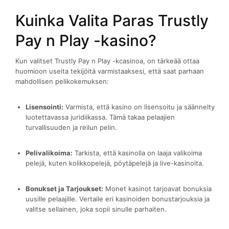
Kuinka Valita Paras Trustly
Pay n Play -kasino?
Kun valitset Trustly Pay n Play -kcasinoa, on tärkeää ottaa
huomioon useita tekijöitä varmistaaksesi, että saat parhaan
mahdollisen pelikokemuksen:
Lisensointi:
Varmista, että kasino on lisensoitu ja säännelty
luotettavassa juridiikassa. Tämä takaa pelaajien
turvallisuuden ja reilun pelin.
Pelivalikoima:
Tarkista, että kasinolla on laaja valikoima
pelejä, kuten kolikkopelejä, pöytäpelejä ja live-kasinoita.
Bonukset ja Tarjoukset:
Monet kasinot tarjoavat bonuksia
uusille pelaajille. Vertaile eri kasinoiden bonustarjouksia ja
valitse sellainen, joka sopii sinulle parhaiten.