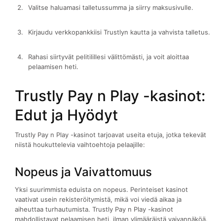
Valitse haluamasi talletussumma ja siirry maksusivulle.
Kirjaudu verkkopankkiisi Trustlyn kautta ja vahvista talletus.
Rahasi siirtyvät pelitilillesi välittömästi, ja voit aloittaa
pelaamisen heti.
Trustly Pay n Play -kasinot:
Edut ja Hyödyt
Trustly Pay n Play -kasinot tarjoavat useita etuja, jotka tekevät
niistä houkuttelevia vaihtoehtoja pelaajille:
Nopeus ja Vaivattomuus
Yksi suurimmista eduista on nopeus. Perinteiset kasinot
vaativat usein rekisteröitymistä, mikä voi viedä aikaa ja
aiheuttaa turhautumista. Trustly Pay n Play -kasinot
mahdollistavat pelaamisen heti, ilman ylimääräistä vaivannäköä.