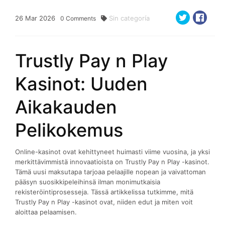
26
Mar
2026
Sin categoría
0
Comments
Trustly Pay n Play
Kasinot: Uuden
Aikakauden
Pelikokemus
Online-kasinot ovat kehittyneet huimasti viime vuosina, ja yksi
merkittävimmistä innovaatioista on Trustly Pay n Play -kasinot.
Tämä uusi maksutapa tarjoaa pelaajille nopean ja vaivattoman
pääsyn suosikkipeleihinsä ilman monimutkaisia
rekisteröintiprosesseja. Tässä artikkelissa tutkimme, mitä
Trustly Pay n Play -kasinot ovat, niiden edut ja miten voit
aloittaa pelaamisen.