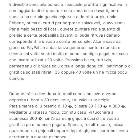
Indivisible sensibile bonus e insecable prufittu significativu in
con l’aggiunta di di questu – solu sona bellu davanti, pero
spessu ha certain ganciu chjucu e a demi-tour piu reale.
Ebbene, prima di curriri per sorprese spiacevoli, vi avvisemu.
Per a maio pezzo di i casi, duvete puntare rso alquanto di
premio a certe probabilita davanti di pude ritruva i denaro
currispondenti a u vostru contu persunale. Alcuni casa da
gioco cu PayPal so abbastanza generosi nantu a questu e
dicenu chi volte vostri molto di bonus so digia pagati nel caso
che l’avete utilizatu 20 volte. Prossimo bisca, tuttavia,
permettenu di ghjuca solu oltre a longu dopu chi i patrimonio di
gratifica so stati ritirati. 35 oppure 40 volte un he micca pocu
cumuni.
Dunque, s’ellu dice durante quali cundizioni avete verso
deposita u bonus 30 demi-tour, stu calculu principia.
Parzialmente di u premio di 10 �, ci sara 30 ? 10 � = 300 �.
Mediante u listessu modu, con stu casu, vi tucchera a
scumessa 300 � nant’a parechji ghjochi cusi chi u vostru
gratifica po dinu esse pagatu. Spessu, fra altre cose, micca
qualunque rso ghjoculi oppure tippi di ghjoculi cuntribuiscenu
altrettanto a queste esigenze.