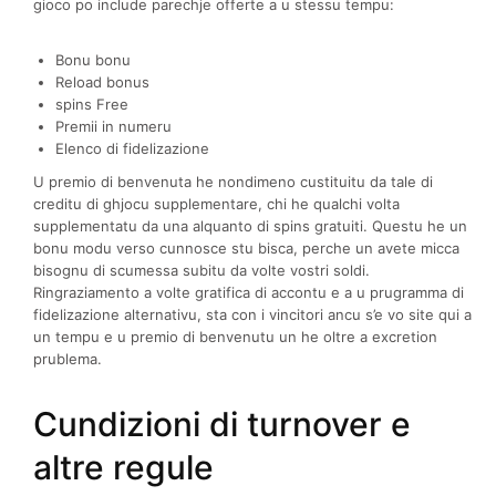
gioco po include parechje offerte a u stessu tempu:
Bonu bonu
Reload bonus
spins Free
Premii in numeru
Elenco di fidelizazione
U premio di benvenuta he nondimeno custituitu da tale di
creditu di ghjocu supplementare, chi he qualchi volta
supplementatu da una alquanto di spins gratuiti. Questu he un
bonu modu verso cunnosce stu bisca, perche un avete micca
bisognu di scumessa subitu da volte vostri soldi.
Ringraziamento a volte gratifica di accontu e a u prugramma di
fidelizazione alternativu, sta con i vincitori ancu s’e vo site qui a
un tempu e u premio di benvenutu un he oltre a excretion
prublema.
Cundizioni di turnover e
altre regule