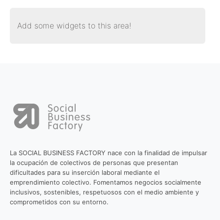
Add some widgets to this area!
La SOCIAL BUSINESS FACTORY nace con la finalidad de impulsar
la ocupación de colectivos de personas que presentan
dificultades para su inserción laboral mediante el
emprendimiento colectivo. Fomentamos negocios socialmente
inclusivos, sostenibles, respetuosos con el medio ambiente y
comprometidos con su entorno.