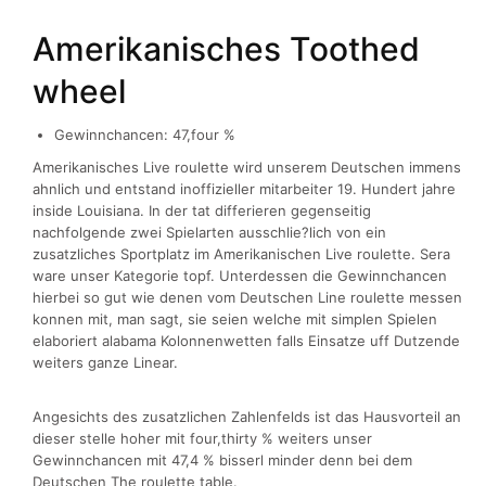
Amerikanisches Toothed
wheel
Gewinnchancen: 47,four %
Amerikanisches Live roulette wird unserem Deutschen immens
ahnlich und entstand inoffizieller mitarbeiter 19. Hundert jahre
inside Louisiana. In der tat differieren gegenseitig
nachfolgende zwei Spielarten ausschlie?lich von ein
zusatzliches Sportplatz im Amerikanischen Live roulette. Sera
ware unser Kategorie topf. Unterdessen die Gewinnchancen
hierbei so gut wie denen vom Deutschen Line roulette messen
konnen mit, man sagt, sie seien welche mit simplen Spielen
elaboriert alabama Kolonnenwetten falls Einsatze uff Dutzende
weiters ganze Linear.
Angesichts des zusatzlichen Zahlenfelds ist das Hausvorteil an
dieser stelle hoher mit four,thirty % weiters unser
Gewinnchancen mit 47,4 % bisserl minder denn bei dem
Deutschen The roulette table.