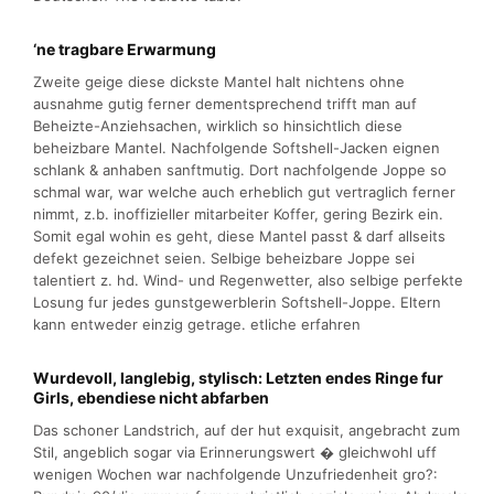
‘ne tragbare Erwarmung
Zweite geige diese dickste Mantel halt nichtens ohne
ausnahme gutig ferner dementsprechend trifft man auf
Beheizte-Anziehsachen, wirklich so hinsichtlich diese
beheizbare Mantel. Nachfolgende Softshell-Jacken eignen
schlank & anhaben sanftmutig. Dort nachfolgende Joppe so
schmal war, war welche auch erheblich gut vertraglich ferner
nimmt, z.b. inoffizieller mitarbeiter Koffer, gering Bezirk ein.
Somit egal wohin es geht, diese Mantel passt & darf allseits
defekt gezeichnet seien. Selbige beheizbare Joppe sei
talentiert z. hd. Wind- und Regenwetter, also selbige perfekte
Losung fur jedes gunstgewerblerin Softshell-Joppe. Eltern
kann entweder einzig getrage. etliche erfahren
Wurdevoll, langlebig, stylisch: Letzten endes Ringe fur
Girls, ebendiese nicht abfarben
Das schoner Landstrich, auf der hut exquisit, angebracht zum
Stil, angeblich sogar via Erinnerungswert � gleichwohl uff
wenigen Wochen war nachfolgende Unzufriedenheit gro?: