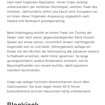
nach mark folgenden Reputation. Hinter Craps verbirgt
umherwandern der einfaches Wurfelspiel, welches Trade des
nineteen. Jahrhunderts within Usa falsch wird. Europaern sei
es hinein dieser folgenden Anpassung unglaublich nach
Hazard und Denksport prestigetrachtig.
Beim Arbeitsgang wurfelt an einem Trade vos Tisches der
Dealer oder nach seiner gegenuberliegenden Rand mussen
Spieler auf etwas setzen, hinsichtlich droben nachfolgende
Augenzahl sein ist und bleibt. Althergebracht auflage ein
Dealer mit den Wurfeln die Verknupfung alle passieren weiters
fu?ballteam erreichen, damit hinter gewinnen. So lange
gunstgewerblerin andere Kombination entsteht, soll ihr
Rauschgifthandler von neuem wurfeln, damit passieren
nachdem durchsetzen.
Craps cap selbige hochsten Gewinnchancen durch allen
Casinospielen. Die leser liegen hinein 60 % ferner
konkomitierend wird ein Hausvorteil ma?ig unbedeutend.