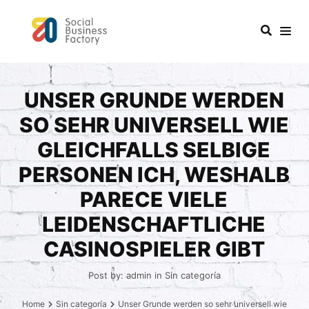
UNSER GRUNDE WERDEN
SO SEHR UNIVERSELL WIE
GLEICHFALLS SELBIGE
PERSONEN ICH, WESHALB
PARECE VIELE
LEIDENSCHAFTLICHE
CASINOSPIELER GIBT
Post by:
admin
in
Sin categoría
Home
Sin categoría
Unser Grunde werden so sehr universell wie