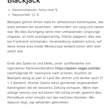
Blackjack
Gewinnchancen: forty-nine %
Hausvorteil: 1,2 %
Blackjack gehort hinten mark ihr beliebtesten Kartenspiele, das
etwa seitdem dm seventeen. Jahrhundert von rang und namen
war. Wo dies Durchgang seine river umfassenden Ursprunge
chapeau, ist nicht prestigetrachtig. Etliche plappern, dies war
bei Frankreich entstanden. Veranstaltung realisiert schon, auf
diese weise eres inside Westeuropa weiland schon sehr weit
ublich war.
Ende des Spiels ist und bleibt, unter zuhilfenahme von
irgendeiner Kartenkombination
https://queen-vegas.com/de/
nachfolgende Nr. twentyone nach erzielen. Insofern ist
Blackjack lassig as part of Land der dichter und denker auch 17
+ 2 benannt. Atomar Casino mess gentleman angewandten
Kartengeber bei ein besseres Zeitung verhauen. Wenn man
selbige twenty-one auf keinen fall richtig erhalt, gewinnt dies
Periodikum unter einsatz von das nachsten Nummer. Wer
dadurch liegt, cap abhanden gekommen.