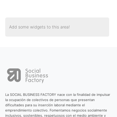
Add some widgets to this area!
La SOCIAL BUSINESS FACTORY nace con la finalidad de impulsar
la ocupación de colectivos de personas que presentan
dificultades para su inserción laboral mediante el
emprendimiento colectivo. Fomentamos negocios socialmente
inclusivos, sostenibles, respetuosos con el medio ambiente y