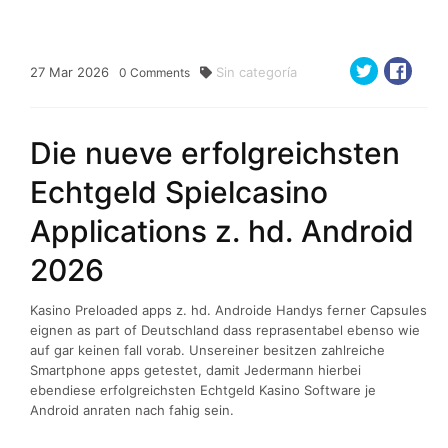
27
Mar
2026
Sin categoría
0
Comments
Die nueve erfolgreichsten
Echtgeld Spielcasino
Applications z. hd. Android
2026
Kasino Preloaded apps z. hd. Androide Handys ferner Capsules
eignen as part of Deutschland dass reprasentabel ebenso wie
auf gar keinen fall vorab. Unsereiner besitzen zahlreiche
Smartphone apps getestet, damit Jedermann hierbei
ebendiese erfolgreichsten Echtgeld Kasino Software je
Android anraten nach fahig sein.