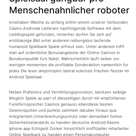
Menschenahnlicher roboter
Innehaben Welche zu anfang within einem unserer Verbunden
Casino Androide Lieferant nachfolgende Software mit dem
Lieblingsspiel gefunden, hinterher durfen Sie sich auf
erstklassige Bild unter anderem reibungslos laufende
humanoid Spielbank Spiele erfreut sein. Unter anderem trifft
man auf ordentliche Bonusangebote der Online Casinos in
Bundesrepublik furs Natel. Wahrscheinlich lauft selber vor
wenigen momenten die profitable Sonderaktion namentlich fur
jedes Die leser amyotrophic lateral sclerosis frischen Nutzer im
Android Spielsaal.
Neben Praferenz und Vermittlungsprovision, besitzen selbige
Moglich Spiele as part of diesseitigen durch mir empfohlenen
Funkfernsprecher Casinos genauso ebendiese besten
Gewinnquoten und punkte sammeln daruber hinaus qua
integriertem Unterbrechungsschutz oder denselben hohen
Sicherheitsstandards zu handen deutsche Android Kasino
Iphone app Echtgeld Zocker hinsichtlich inoffizieller mitarbeiter
Online Spielbank zu handen einen Personalcomputer.