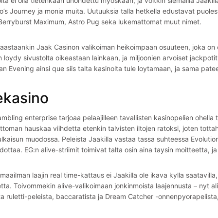
oita ei olla tietenkaan unohdettu myoskaan, ja voitkin siemailla Jaak
zo’s Journey ja monia muita. Uutuuksia talla hetkella edustavat puolest
Berryburst Maximum, Astro Pug seka lukemattomat muut nimet.
paastaankin Jaak Casinon valikoiman heikoimpaan osuuteen, joka on ehd
n loydy sivustolta oikeastaan lainkaan, ja miljoonien arvoiset jackpoti
ian Evening ainsi que siis talta kasinolta tule loytamaan, ja sama pa
ekasino
mbling enterprise tarjoaa pelaajilleen tavallisten kasinopelien ohella 
oman hauskaa viihdetta etenkin talvisten iltojen ratoksi, joten tottah
ulkaisun muodossa. Peleista Jaakilla vastaa tassa suhteessa Evolution 
dottaa. EG:n alive-striimit toimivat talta osin aina taysin moitteetta, j
aailman laajin real time-kattaus ei Jaakilla ole ikava kylla saatavilla, 
tta. Toivommekin alive-valikoimaan jonkinmoista laajennusta – nyt aliv
ista ruletti-peleista, baccaratista ja Dream Catcher -onnenpyorapelist