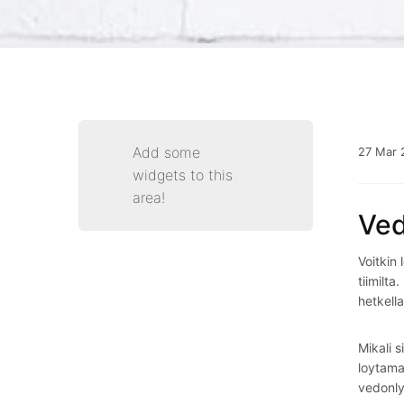
Add some
27
Mar
widgets to this
area!
Ved
Voitkin 
tiimilta
hetkella
Mikali s
loytama
vedonly