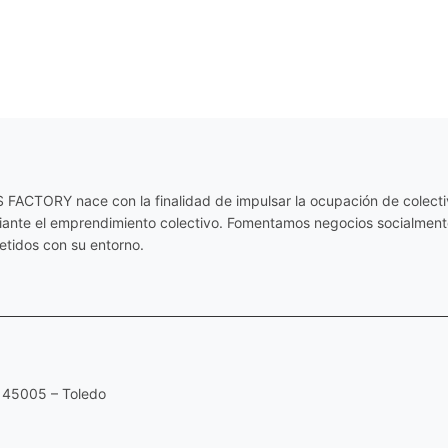
ACTORY nace con la finalidad de impulsar la ocupación de colectiv
diante el emprendimiento colectivo. Fomentamos negocios socialmente
tidos con su entorno.
 45005 – Toledo