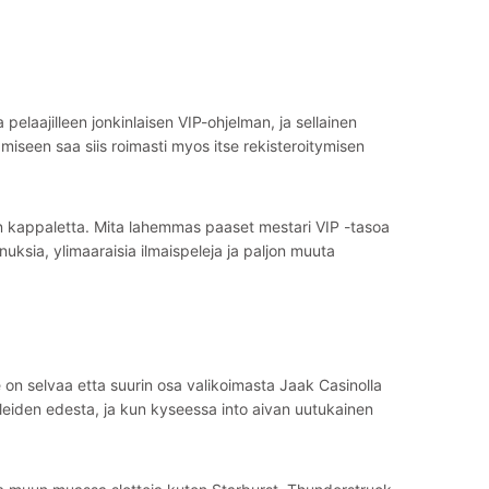
pelaajilleen jonkinlaisen VIP-ohjelman, ja sellainen
miseen saa siis roimasti myos itse rekisteroitymisen
man kappaletta. Mita lahemmas paaset mestari VIP -tasoa
nuksia, ylimaaraisia ilmaispeleja ja paljon muuta
e on selvaa etta suurin osa valikoimasta Jaak Casinolla
leiden edesta, ja kun kyseessa into aivan uutukainen