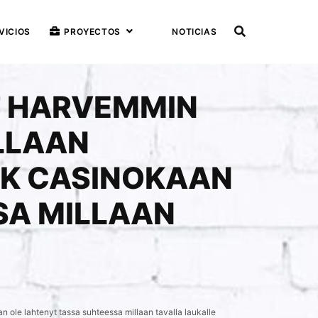
VICIOS
PROYECTOS
NOTICIAS
T HARVEMMIN
LLAAN
AK CASINOKAAN
SA MILLAAN
n ole lahtenyt tassa suhteessa millaan tavalla laukalle