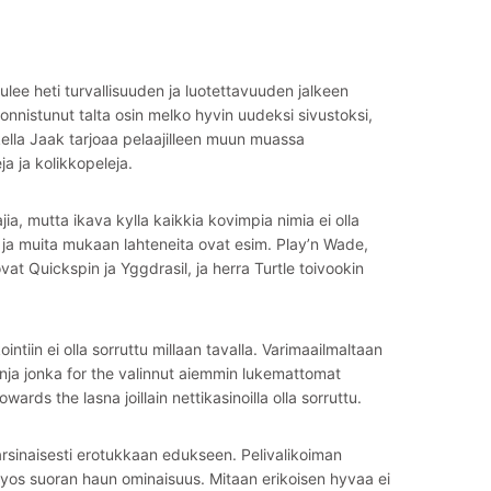
tulee heti turvallisuuden ja luotettavuuden jalkeen
onnistunut talta osin melko hyvin uudeksi sivustoksi,
tkella Jaak tarjoaa pelaajilleen muun muassa
ja ja kolikkopeleja.
ia, mutta ikava kylla kaikkia kovimpia nimia ei olla
, ja muita mukaan lahteneita ovat esim. Play’n Wade,
at Quickspin ja Yggdrasil, ja herra Turtle toivookin
intiin ei olla sorruttu millaan tavalla. Varimaailmaltaan
 linja jonka for the valinnut aiemmin lukemattomat
wards the lasna joillain nettikasinoilla olla sorruttu.
arsinaisesti erotukkaan edukseen. Pelivalikoiman
 myos suoran haun ominaisuus. Mitaan erikoisen hyvaa ei