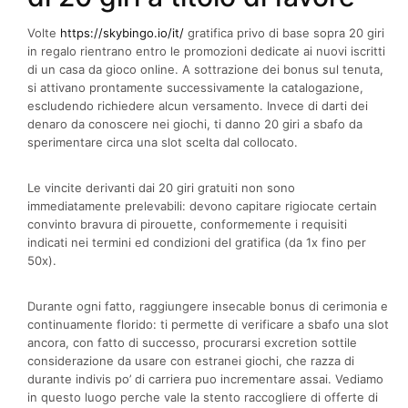
Volte
https://skybingo.io/it/
gratifica privo di base sopra 20 giri
in regalo rientrano entro le promozioni dedicate ai nuovi iscritti
di un casa da gioco online. A sottrazione dei bonus sul tenuta,
si attivano prontamente successivamente la catalogazione,
escludendo richiedere alcun versamento. Invece di darti dei
denaro da conoscere nei giochi, ti danno 20 giri a sbafo da
sperimentare circa una slot scelta dal collocato.
Le vincite derivanti dai 20 giri gratuiti non sono
immediatamente prelevabili: devono capitare rigiocate certain
convinto bravura di pirouette, conformemente i requisiti
indicati nei termini ed condizioni del gratifica (da 1x fino per
50x).
Durante ogni fatto, raggiungere insecable bonus di cerimonia e
continuamente florido: ti permette di verificare a sbafo una slot
ancora, con fatto di successo, procurarsi excretion sottile
considerazione da usare con estranei giochi, che razza di
durante indivis po’ di carriera puo incrementare assai. Vediamo
in questo luogo perche vale la stento raccogliere di offerte di