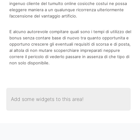
ingenuo cliente del tumulto online cosicche costui ne possa
eleggere maniera a un qualunque ricorrenza ulteriormente
l’accensione del vantaggio artificio.
E alcuno autorevole compitare quali sono i tempi di utilizzo del
bonus senza contare base di nuovo tra quanto opportunita e
opportuno crescere gli eventuali requisiti di scorsa e di posta,
al altola di non mutare scoperchiare impreparati neppure
correre il pericolo di vederlo passare in assenza di che tipo di
non solo disponibile.
Add some widgets to this area!