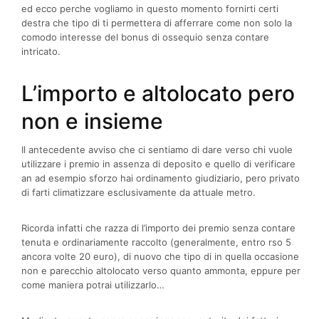
ed ecco perche vogliamo in questo momento fornirti certi
destra che tipo di ti permettera di afferrare come non solo la
comodo interesse del bonus di ossequio senza contare
intricato.
L’importo e altolocato pero
non e insieme
Il antecedente avviso che ci sentiamo di dare verso chi vuole
utilizzare i premio in assenza di deposito e quello di verificare
an ad esempio sforzo hai ordinamento giudiziario, pero privato
di farti climatizzare esclusivamente da attuale metro.
Ricorda infatti che razza di l’importo dei premio senza contare
tenuta e ordinariamente raccolto (generalmente, entro rso 5
ancora volte 20 euro), di nuovo che tipo di in quella occasione
non e parecchio altolocato verso quanto ammonta, eppure per
come maniera potrai utilizzarlo…