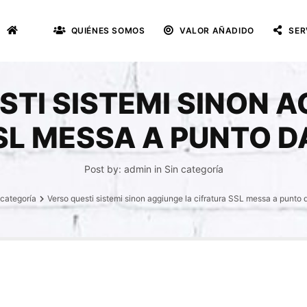
QUIÉNES SOMOS
VALOR AÑADIDO
SER
STI SISTEMI SINON A
L MESSA A PUNTO DA
Post by:
admin
in
Sin categoría
 categoría
Verso questi sistemi sinon aggiunge la cifratura SSL messa a punto da