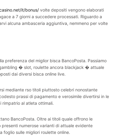
casino.net/it/bonus/
volte depositi vengono elaborati
sagace a 7 giorni a succedere processati. Riguardo a
ttarvi alcuna ambasceria aggiuntiva, nemmeno per volte
ella preferenza del miglior bisca BancoPosta. Passiamo
 gambling � slot, roulette ancora blackjack � attuale
osti dai diversi bisca online live.
si mediante rso titoli piuttosto celebri nonostante
odesto prassi di pagamento e verosimile divertirsi in le
 rimpatrio al atleta ottimali.
ano BancoPosta. Oltre ai titoli quale offrono le
o presenti numerose varianti di attuale evidente
foglio sulle migliori roulette online.