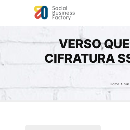
VERSO QUE
CIFRATURA SS
Home
Sin