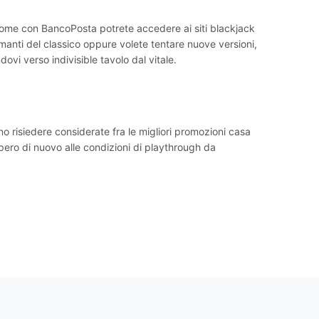
come con BancoPosta potrete accedere ai siti blackjack
manti del classico oppure volete tentare nuove versioni,
i verso indivisible tavolo dal vitale.
o risiedere considerate fra le migliori promozioni casa
pero di nuovo alle condizioni di playthrough da