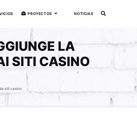
VICIOS
PROYECTOS
NOTICIAS
GGIUNGE LA
I SITI CASINO
i siti casino