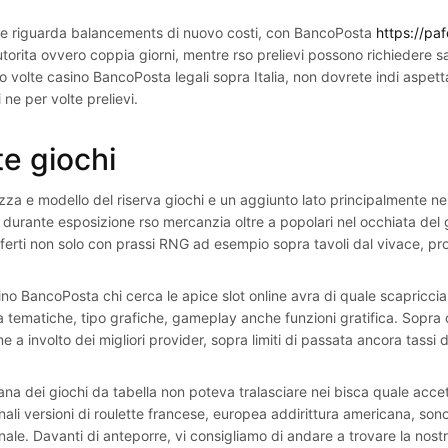
 riguarda balancements di nuovo costi, con BancoPosta
https://paf
utorita ovvero coppia giorni, mentre rso prelievi possono richiedere 
o volte casino BancoPosta legali sopra Italia, non dovrete indi aspe
 ne per volte prelievi.
te giochi
zza e modello del riserva giochi e un aggiunto lato principalmente n
a durante esposizione rso mercanzia oltre a popolari nel occhiata del
fferti non solo con prassi RNG ad esempio sopra tavoli dal vivace, prop
no BancoPosta chi cerca le apice slot online avra di quale scapricciar
a tematiche, tipo grafiche, gameplay anche funzioni gratifica. Sopra c
 a involto dei migliori provider, sopra limiti di passata ancora tassi di
ana dei giochi da tabella non poteva tralasciare nei bisca quale accett
onali versioni di roulette francese, europea addirittura americana, son
nale. Davanti di anteporre, vi consigliamo di andare a trovare la nostra 