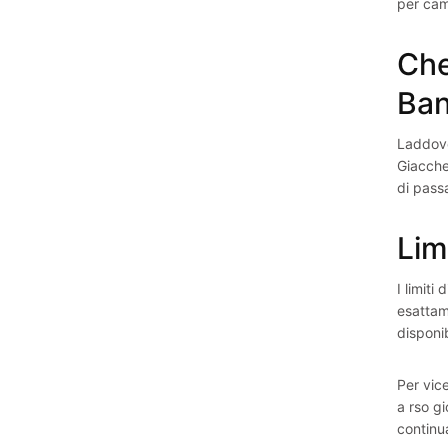
per cam
Che
Ba
Laddove 
Giacche,
di pass
Lim
I limiti
esattam
disponib
Per vic
a rso gi
continu