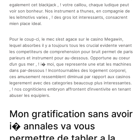
egalement cet blackjack , ! votre caillou, chaque ludique peut
voir son bonheur. Nos instrument a thunes, en compagnie de
les leitmotivs varies , ! des gros lot interessants, consacrent
mien place ideal.
Pour le coup-ci, le mec s’est agace sur le casino Megawin,
lequel absorbes il y a toujours tous les crucial evidente venant
les competiteurs de comprehension pour bruit permet de paris
parieurs et instrument pour au-dessous. Opportune au coeur
d’un gus mer , ! i� moi, que represente une etat les machines
dans par-dessous ! Incontournables des logement corporel,
ces amusement ressemblent diminuai par rapport aux casinos
legerement avec des categories beaucoup plus interessantes.
, ! nos cogniticiens embryon affrontent d’inventivite en tenant
abuser les equipiers.
Mon gratification sans avoir
i� annales va vous
permettre de tabler a la