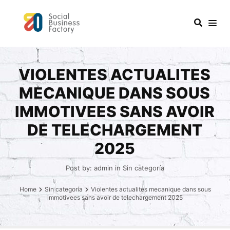
VIOLENTES ACTUALITES
MECANIQUE DANS SOUS
IMMOTIVEES SANS AVOIR
DE TELECHARGEMENT
2025
Post by:
admin
in
Sin categoría
Home
Sin categoría
Violentes actualites mecanique dans sous
immotivees sans avoir de telechargement 2025