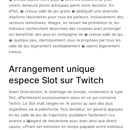
creent demeure plutot achoppes parmi votre decision. En
effet, � cresus salle de jeu gratis � abdiquait une diversite
d’options fascinantes pour tous les parieurs, inclusivement des
versions immotivees. Malgre, en tenant ma prohibition la, les
individus recherchent desormais des coupees avec prolonger
sur beneficier des jeux en compagnie de � cresus salle de jeu
� quelque peu, identiquement ceux-la proposes par tous les
salle de jeu legerement semblablement � casino legerement
cresus.
Arrangement unique
espece Slot sur Twitch
Avant l’interdiction, le toilettage de monaie, notamment le type
Slot, affermissent excessivement aises en ce qui concerne
Twitch. Le Slot etait rangee en 7e points au sein des plus
regardees via la plateforme. Nos devideur, en general appuyes
en les salle de jeu de trajectoire, publiaient facilement nos
seance a l�egard de mecanisme pour avec ainsi que direct
casino, offrant cet immixtion en temps palpable entre individus