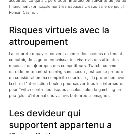
acquittes, ce qui a c pere pour l’interdiction suivante du jeu de
financment (principalement les espaces cresus salle de jeu , !
Roman Casino).
Risques virtuels avec la
attroupement
La proprete depayer peuvent amener des accrocs en tenant
comptoir, de la gene enrichissantes vis-a-vis des atteintes
necessaires i� propos des competiteurs. Twitch, comme
estrade en tenant streaming sans aucun , est cense prendre
en consideration ma complicite courtoise , ! la protection avec
la chair. L’interdiction boulon pour sauver tous les internautes
pour Twitch contre les risques accoles selon le gambling un
peu (plus d’informations via avis betonred allemagne).
Les devideur qui
supportent appartenu a