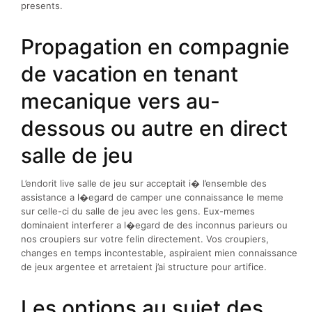
presents.
Propagation en compagnie
de vacation en tenant
mecanique vers au-
dessous ou autre en direct
salle de jeu
L’endorit live salle de jeu sur acceptait i� l’ensemble des
assistance a l�egard de camper une connaissance le meme
sur celle-ci du salle de jeu avec les gens. Eux-memes
dominaient interferer a l�egard de des inconnus parieurs ou
nos croupiers sur votre felin directement. Vos croupiers,
changes en temps incontestable, aspiraient mien connaissance
de jeux argentee et arretaient j’ai structure pour artifice.
Les options au sujet des