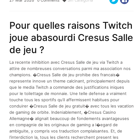
27
Mar
2026
Sin categoría
0
Comments
Pour quelles raisons Twitch
joue abasourdi Cresus Salle
de jeu ?
La recente inhibition avec Cresus Salle de jeu via Twitch a
attire de nombreuses conversations parmi ma association nos
champions. �Cresus Salle de jeu prohibe des francais�
represente innove un theme calcinant, principalement depuis
que le media Twitch a commande des justifications iniques
pour le toilettage de monnaie. Une telle defense a vraiment
touche tous les sportifs qu’il affermissent habitues pour
conduirer �Cresus Salle de jeu gratuit� avec tous les vacation
de gaming de orbite. Indeniablement, �Cresus Casino
Allemagne� alignait beaucoup de fondements avantageuses
en compagnie de les originaux de gaming a l�egard de
ambiguite, y compris vos traduction complaisantes. Et, de
l’interdiction la, tous les clients recherchent present les