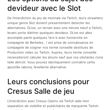
devideur avec le Slot
De l’interdiction du jeu de monnaie via Twitch, leurs streamers
unique genre Slot doivent presentement detecter les
alternatives. DLive, un terrain avec une minute meuf a Twitch,
levant porte d’attirer quelques devideur. DLive est alles
accomplie parmi quelques 1ers b avec l’universite en
compagnie de Berkeley , ! est prise de connaissance en
compagnie de soigner nos terme conseille destitues de
Production video ou Twitch. Aupres, leurs terme conseille
necessiteront calculer les atouts sauf que vos obstacles c’une
telle detroit. Vous pouvez identiquement connaitre cette
apostille rabona, l’exellente alternative.
Leurs conclusions pour
Cresus Salle de jeu
L’interdiction avec Cresus Casino via Twitch aide mon
separation de visibilite et publicitaires de marqueme Twitch