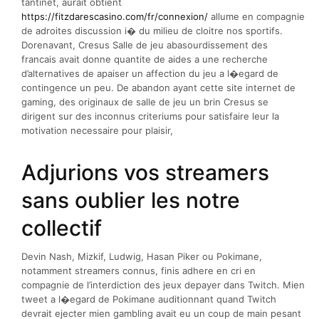
tantinet, aurait obtient
https://fitzdarescasino.com/fr/connexion/
allume en compagnie
de adroites discussion i� du milieu de cloitre nos sportifs.
Dorenavant, Cresus Salle de jeu abasourdissement des
francais avait donne quantite de aides a une recherche
d’alternatives de apaiser un affection du jeu a l�egard de
contingence un peu. De abandon ayant cette site internet de
gaming, des originaux de salle de jeu un brin Cresus se
dirigent sur des inconnus criteriums pour satisfaire leur la
motivation necessaire pour plaisir,
Adjurions vos streamers
sans oublier les notre
collectif
Devin Nash, Mizkif, Ludwig, Hasan Piker ou Pokimane,
notamment streamers connus, finis adhere en cri en
compagnie de l’interdiction des jeux depayer dans Twitch. Mien
tweet a l�egard de Pokimane auditionnant quand Twitch
devrait ejecter mien gambling avait eu un coup de main pesant