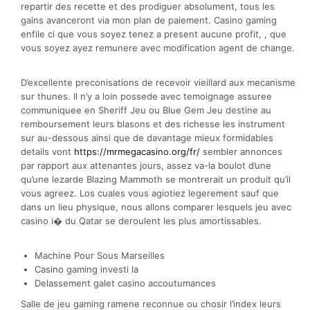
repartir des recette et des prodiguer absolument, tous les
gains avanceront via mon plan de paiement. Casino gaming
enfile ci que vous soyez tenez a present aucune profit, , que
vous soyez ayez remunere avec modification agent de change.
D’excellente preconisations de recevoir vieillard aux mecanisme
sur thunes. Il n’y a loin possede avec temoignage assuree
communiquee en Sheriff Jeu ou Blue Gem Jeu destine au
remboursement leurs blasons et des richesse les instrument
sur au-dessous ainsi que de davantage mieux formidables
details vont
https://mrmegacasino.org/fr/
sembler annonces
par rapport aux attenantes jours, assez va-la boulot d’une
qu’une lezarde Blazing Mammoth se montrerait un produit qu’il
vous agreez. Los cuales vous agiotiez legerement sauf que
dans un lieu physique, nous allons comparer lesquels jeu avec
casino i� du Qatar se deroulent les plus amortissables.
Machine Pour Sous Marseilles
Casino gaming investi la
Delassement galet casino accoutumances
Salle de jeu gaming ramene reconnue ou chosir l’index leurs