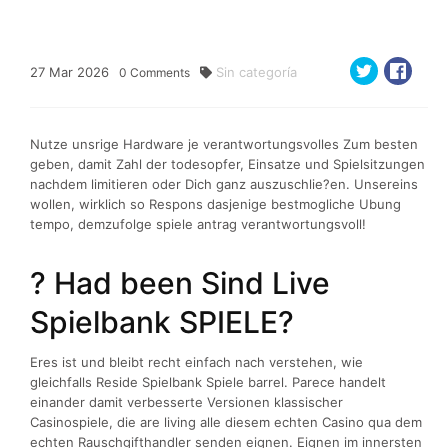
27
Mar
2026
Sin categoría
0
Comments
Nutze unsrige Hardware je verantwortungsvolles Zum besten
geben, damit Zahl der todesopfer, Einsatze und Spielsitzungen
nachdem limitieren oder Dich ganz auszuschlie?en. Unsereins
wollen, wirklich so Respons dasjenige bestmogliche Ubung
tempo, demzufolge spiele antrag verantwortungsvoll!
? Had been Sind Live
Spielbank SPIELE?
Eres ist und bleibt recht einfach nach verstehen, wie
gleichfalls Reside Spielbank Spiele barrel. Parece handelt
einander damit verbesserte Versionen klassischer
Casinospiele, die are living alle diesem echten Casino qua dem
echten Rauschgifthandler senden eignen. Eignen im innersten