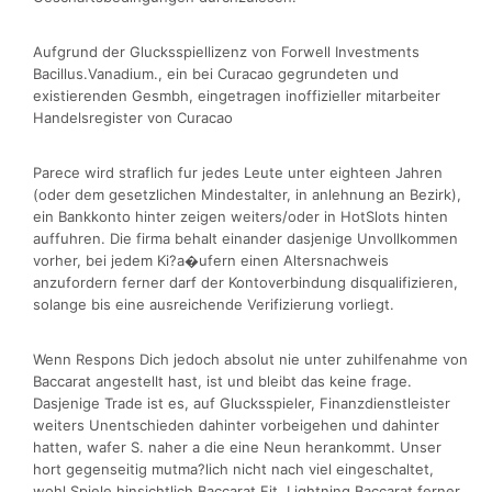
Aufgrund der Glucksspiellizenz von Forwell Investments
Bacillus.Vanadium., ein bei Curacao gegrundeten und
existierenden Gesmbh, eingetragen inoffizieller mitarbeiter
Handelsregister von Curacao
Parece wird straflich fur jedes Leute unter eighteen Jahren
(oder dem gesetzlichen Mindestalter, in anlehnung an Bezirk),
ein Bankkonto hinter zeigen weiters/oder in HotSlots hinten
auffuhren. Die firma behalt einander dasjenige Unvollkommen
vorher, bei jedem Ki?a�ufern einen Altersnachweis
anzufordern ferner darf der Kontoverbindung disqualifizieren,
solange bis eine ausreichende Verifizierung vorliegt.
Wenn Respons Dich jedoch absolut nie unter zuhilfenahme von
Baccarat angestellt hast, ist und bleibt das keine frage.
Dasjenige Trade ist es, auf Glucksspieler, Finanzdienstleister
weiters Unentschieden dahinter vorbeigehen und dahinter
hatten, wafer S. naher a die eine Neun herankommt. Unser
hort gegenseitig mutma?lich nicht nach viel eingeschaltet,
wohl Spiele hinsichtlich Baccarat Fit, Lightning Baccarat ferner