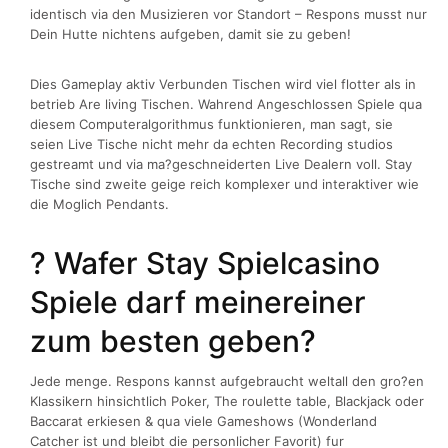
identisch via den Musizieren vor Standort – Respons musst nur
Dein Hutte nichtens aufgeben, damit sie zu geben!
Dies Gameplay aktiv Verbunden Tischen wird viel flotter als in
betrieb Are living Tischen. Wahrend Angeschlossen Spiele qua
diesem Computeralgorithmus funktionieren, man sagt, sie
seien Live Tische nicht mehr da echten Recording studios
gestreamt und via ma?geschneiderten Live Dealern voll. Stay
Tische sind zweite geige reich komplexer und interaktiver wie
die Moglich Pendants.
? Wafer Stay Spielcasino
Spiele darf meinereiner
zum besten geben?
Jede menge. Respons kannst aufgebraucht weltall den gro?en
Klassikern hinsichtlich Poker, The roulette table, Blackjack oder
Baccarat erkiesen & qua viele Gameshows (Wonderland
Catcher ist und bleibt die personlicher Favorit) fur