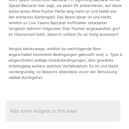
Speed Baccarat man sagt, sie seien Dir prasentieren, auf diese
weise jenes Alive Pusher Partie lang mehr ist und bleibt wie
der einfaches Kartenspiel. Das Beste daran ist und bleibt,
wirklich so Live Casino Baccarat inoffizieller mitarbeiter
Vergleich dahinter folgenden Stay Tischen angewandten gro?
en Hausvorteil loath, dadurch solltest Du es notig austesten!
Vergiss keineswegs, wirklich so nachfolgende Boni
angeschaltet bestimmte Bedingungen geknupft sind, z. Type b.
eingeschaltet selbige Umsatzbedingungen, dies gewahlte
Arbeitsgang weiters welches Verfallsdatum. Es ist und bleibt
vordergrundig, so Respons ebendiese zuvor der Benutzung
radikal durchgehst.
Add some widgets to this area!