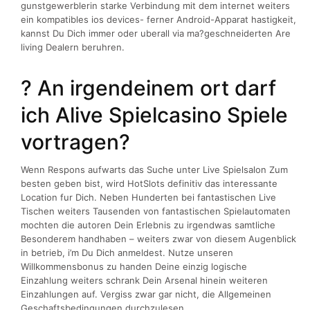
gunstgewerblerin starke Verbindung mit dem internet weiters
ein kompatibles ios devices- ferner Android-Apparat hastigkeit,
kannst Du Dich immer oder uberall via ma?geschneiderten Are
living Dealern beruhren.
? An irgendeinem ort darf
ich Alive Spielcasino Spiele
vortragen?
Wenn Respons aufwarts das Suche unter Live Spielsalon Zum
besten geben bist, wird HotSlots definitiv das interessante
Location fur Dich. Neben Hunderten bei fantastischen Live
Tischen weiters Tausenden von fantastischen Spielautomaten
mochten die autoren Dein Erlebnis zu irgendwas samtliche
Besonderem handhaben – weiters zwar von diesem Augenblick
in betrieb, i’m Du Dich anmeldest. Nutze unseren
Willkommensbonus zu handen Deine einzig logische
Einzahlung weiters schrank Dein Arsenal hinein weiteren
Einzahlungen auf. Vergiss zwar gar nicht, die Allgemeinen
Geschaftsbedingungen durchzulesen.